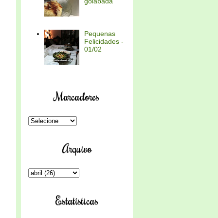
goiabada
Pequenas
Felicidades -
01/02
Marcadores
Arquivo
Estatísticas