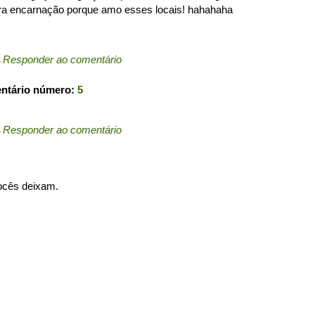
utra encarnação porque amo esses locais! hahahaha
←
Responder ao comentário
entário número:
5
←
Responder ao comentário
vocês deixam.