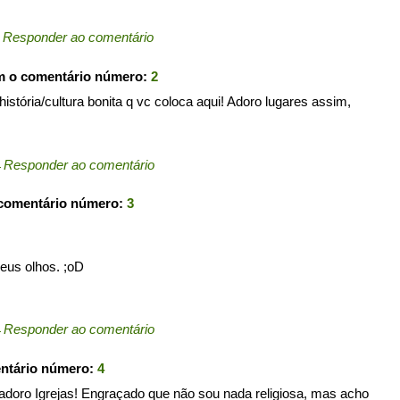
←
Responder ao comentário
m o comentário número:
2
história/cultura bonita q vc coloca aqui! Adoro lugares assim,
←
Responder ao comentário
 comentário número:
3
seus olhos. ;oD
←
Responder ao comentário
entário número:
4
u adoro Igrejas! Engraçado que não sou nada religiosa, mas acho