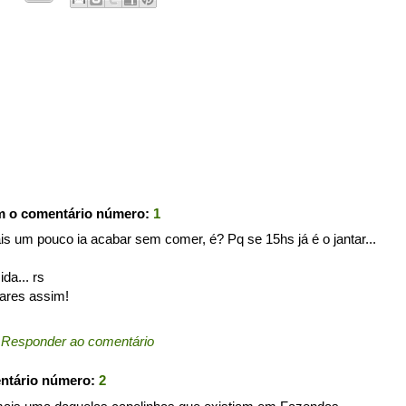
m o comentário número:
1
s um pouco ia acabar sem comer, é? Pq se 15hs já é o jantar...
da... rs
gares assim!
←
Responder ao comentário
entário número:
2