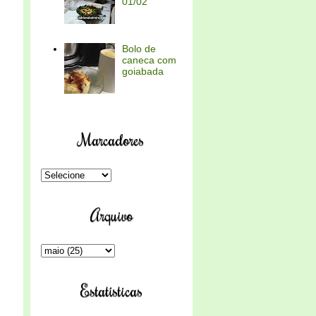
01/02
Bolo de
caneca com
goiabada
Marcadores
Arquivo
Estatísticas