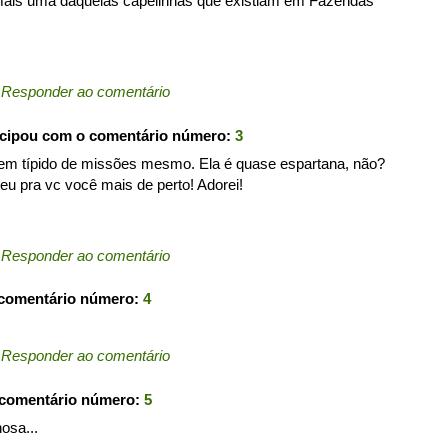
e mais uma daquelas capelinhas que existiam em Fazendas
←
Responder ao comentário
icipou com o comentário número:
3
. bem típido de missões mesmo. Ela é quase espartana, não?
deu pra vc você mais de perto! Adorei!
←
Responder ao comentário
 comentário número:
4
←
Responder ao comentário
 comentário número:
5
hosa...