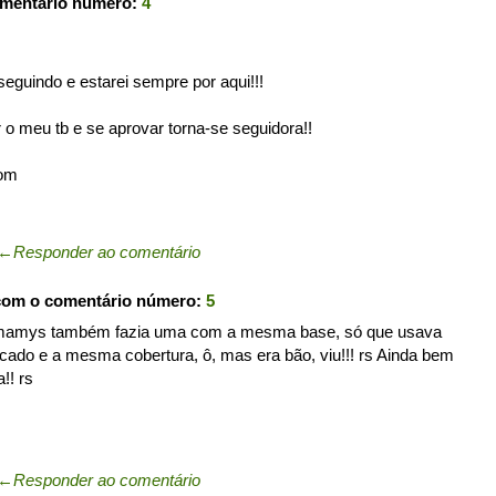
omentário número:
4
seguindo e estarei sempre por aqui!!!
 o meu tb e se aprovar torna-se seguidora!!
com
←
Responder ao comentário
com o comentário número:
5
amys também fazia uma com a mesma base, só que usava
icado e a mesma cobertura, ô, mas era bão, viu!!! rs Ainda bem
!! rs
←
Responder ao comentário