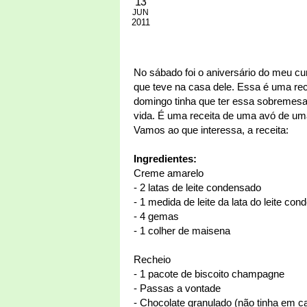
13
JUN
2011
No sábado foi o aniversário do meu cu
que teve na casa dele. Essa é uma r
domingo tinha que ter essa sobremesa
vida. É uma receita de uma avó de uma
Vamos ao que interessa, a receita:
Ingredientes:
Creme amarelo
- 2 latas de leite condensado
- 1 medida de leite da lata do leite co
- 4 gemas
- 1 colher de maisena
Recheio
- 1 pacote de biscoito champagne
- Passas a vontade
- Chocolate granulado (não tinha em ca