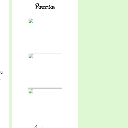
Parcerias
eu
a