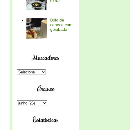
01/02
Bolo de
caneca com
goiabada
Marcadores
Arquivo
Estatísticas