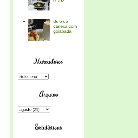
01/02
Bolo de
caneca com
goiabada
Marcadores
Arquivo
Estatísticas