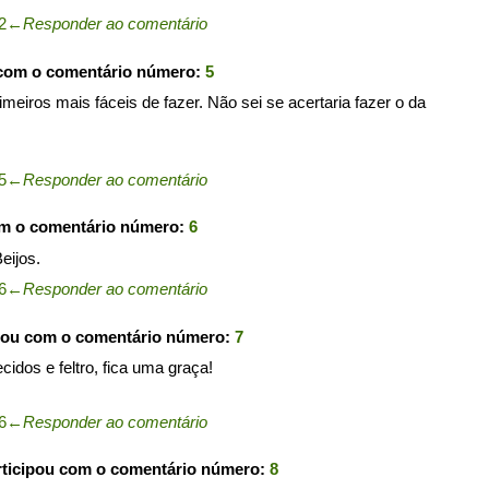
2
←
Responder ao comentário
 com o comentário número:
5
imeiros mais fáceis de fazer. Não sei se acertaria fazer o da
5
←
Responder ao comentário
om o comentário número:
6
eijos.
6
←
Responder ao comentário
pou com o comentário número:
7
ecidos e feltro, fica uma graça!
6
←
Responder ao comentário
ticipou com o comentário número:
8