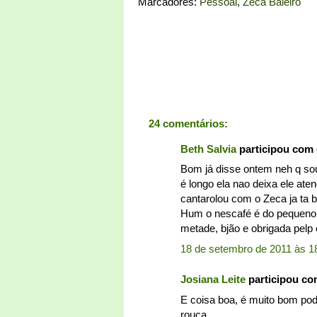
Marcadores:
Pessoal
,
Zeca Baleiro
24 comentários:
Beth Salvia
participou com
Bom já disse ontem neh q sou
é longo ela nao deixa ele at
cantarolou com o Zeca ja ta 
Hum o nescafé é do pequeno 25
metade, bjão e obrigada pelp e
18 de setembro de 2011 às 1
Josiana Leite
participou c
E coisa boa, é muito bom pode
rouca.