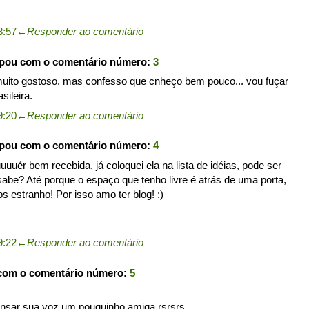
8:57
←
Responder ao comentário
ipou com o comentário número:
3
muito gostoso, mas confesso que cnheço bem pouco... vou fuçar
sileira.
9:20
←
Responder ao comentário
ipou com o comentário número:
4
uuuér bem recebida, já coloquei ela na lista de idéias, pode ser
abe? Até porque o espaço que tenho livre é atrás de uma porta,
 estranho! Por isso amo ter blog! :)
9:22
←
Responder ao comentário
 com o comentário número:
5
cansar sua voz um pouquinho amiga rsrsrs.