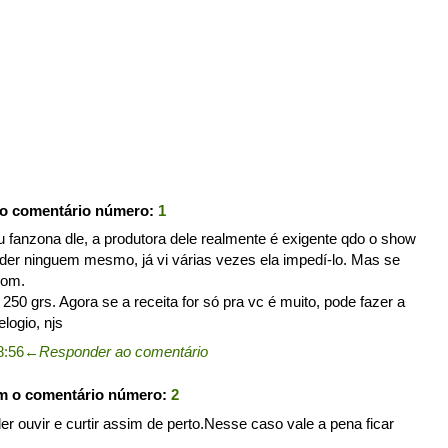
 o comentário número:
1
 fanzona dle, a produtora dele realmente é exigente qdo o show
ender ninguem mesmo, já vi várias vezes ela impedí-lo. Mas se
bom.
0 grs. Agora se a receita for só pra vc é muito, pode fazer a
logio, njs
8:56
←
Responder ao comentário
om o comentário número:
2
r ouvir e curtir assim de perto.Nesse caso vale a pena ficar