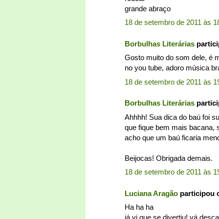
grande abraço
18 de setembro de 2011 às 1
Borbulhas Literárias
partic
Gosto muito do som dele, é 
no you tube, adoro música bra
18 de setembro de 2011 às 1
Borbulhas Literárias
partic
Ahhhh! Sua dica do baú foi su
que fique bem mais bacana, s
acho que um baú ficaria menos
Beijocas! Obrigada demais.
18 de setembro de 2011 às 1
Luciana Aragão
participou
Ha ha ha
já vi que se divertiu! vá des