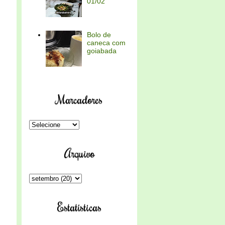
01/02
Bolo de
caneca com
goiabada
Marcadores
Arquivo
Estatísticas