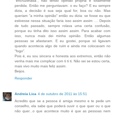
"encruzilhada", não tendo opinião própria e totalmente
perdida. Então me perguntavam: o eu faço? E eu sempre
dizia, a decisão é sua seja qual for, boa ou não. Mas
queriam "a minha opinião" então eu dizia: se fosse eu que
estivesse nessa situação faria isso assim assim .... Depois
de tudo passado, sempre rolava uma certa confusão,
porque eu tinha dito isso assim assim. Para acabar com
isso, nunca mais dei minha opinião. Então algumas
pessoas se afastaram. E eu gostei, porque só ligavam
quando acontecia algo de ruim e ainda me colocavam no
"fogo".
Pois é, eu sou sincera e honesta aos extremos, então não
venha mais me complicar com ti ti ti. Não sei se estou certa,
mais vivo muito mais feliz assim.
Beijos.
Responder
Andreia Lica
4 de outubro de 2011 às 15:51
Acredito que se a pessoa é amiga mesmo e te pede um
conselho, ela sabe que poderá ouvir o que quer ou o que
não quer...o que acontece muito é que as pessoas nem