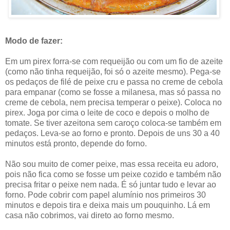
Modo de fazer:
Em um pirex forra-se com requeijão ou com um fio de azeite
(como não tinha requeijão, foi só o azeite mesmo). Pega-se
os pedaços de filé de peixe cru e passa no creme de cebola
para empanar (como se fosse a milanesa, mas só passa no
creme de cebola, nem precisa temperar o peixe). Coloca no
pirex. Joga por cima o leite de coco e depois o molho de
tomate. Se tiver azeitona sem caroço coloca-se também em
pedaços. Leva-se ao forno e pronto. Depois de uns 30 a 40
minutos está pronto, depende do forno.
Não sou muito de comer peixe, mas essa receita eu adoro,
pois não fica como se fosse um peixe cozido e também não
precisa fritar o peixe nem nada. É só juntar tudo e levar ao
forno. Pode cobrir com papel alumínio nos primeiros 30
minutos e depois tira e deixa mais um pouquinho. Lá em
casa não cobrimos, vai direto ao forno mesmo.