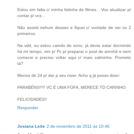
Estou em falta c/ minha listinha de filmes... Vou atualizar p/
contar p/ vcs...
Não assisti nehum desses e fiquei c/ vontade de ver os 2
primeiros.
Na vdd, eu estou caindo de sono, já devia estar dormindo
há mt tempo, vim p/ Pc p/ preparar o post de amnhã e nem
comecei e preciso voltar aqui c/ mais calminha. Prometo
tá?
Menos de 24 p/ dar p seu niver. Acho q já posso dizer:
PARABÉNS!!!!! VC É UMA FOFA, MERECE TD CARINHO
FELICIDADES!!
Responder
Josiana Leite
2 de novembro de 2011 às 10:46