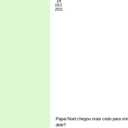
19
DEZ
2011
Papai Noel chegou mais cedo para m
dele?