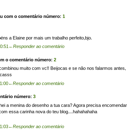
ou com o comentário número:
1
béns a Elaine por mais um trabalho perfeito,bjo.
0:51
←
Responder ao comentário
om o comentário número:
2
e combinou muito com vc!! Beijocas e se não nos falarmos antes,
jocasss
1:00
←
Responder ao comentário
entário número:
3
chei a menina do desenho a tua cara? Agora precisa encomendar
com essa carinha nova do teu blog....hahahahaha
1:03
←
Responder ao comentário