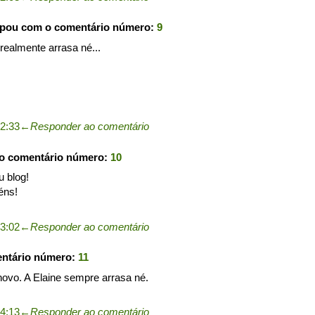
ipou com o comentário número:
9
 realmente arrasa né...
2:33
←
Responder ao comentário
 o comentário número:
10
u blog!
éns!
3:02
←
Responder ao comentário
entário número:
11
 novo. A Elaine sempre arrasa né.
4:13
←
Responder ao comentário