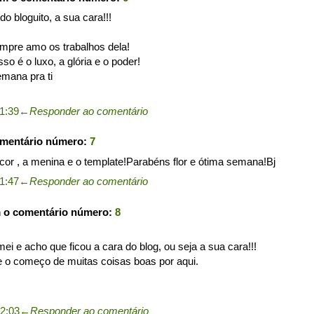
do bloguito, a sua cara!!!
empre amo os trabalhos dela!
so é o luxo, a glória e o poder!
mana pra ti
1:39
←
Responder ao comentário
omentário número:
7
a cor , a menina e o template!Parabéns flor e ótima semana!Bj
1:47
←
Responder ao comentário
m o comentário número:
8
mei e acho que ficou a cara do blog, ou seja a sua cara!!!
e o começo de muitas coisas boas por aqui.
2:03
←
Responder ao comentário