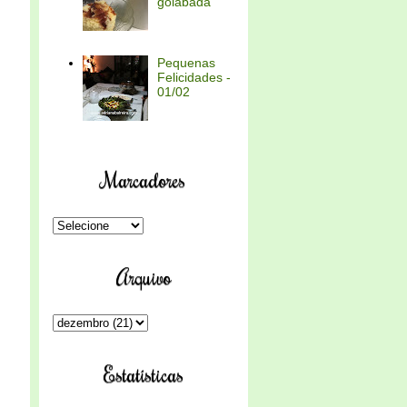
goiabada
Pequenas
Felicidades -
01/02
Marcadores
Arquivo
Estatísticas