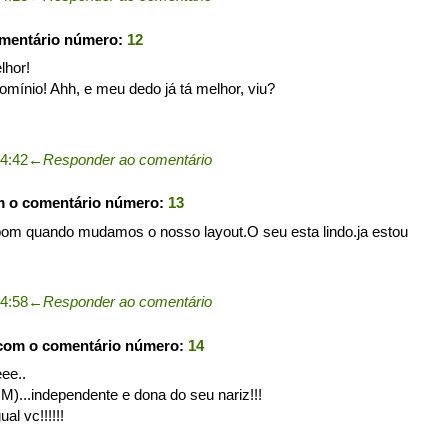
omentário número:
12
lhor!
omínio! Ahh, e meu dedo já tá melhor, viu?
4:42
←
Responder ao comentário
m o comentário número:
13
om quando mudamos o nosso layout.O seu esta lindo.ja estou
4:58
←
Responder ao comentário
 com o comentário número:
14
ee..
..independente e dona do seu nariz!!!
l vc!!!!!!