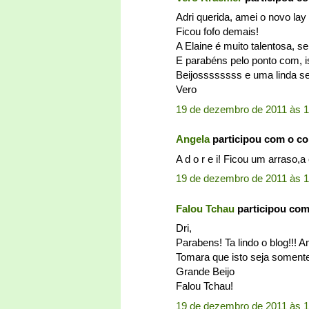
Adri querida, amei o novo lay 
Ficou fofo demais!
A Elaine é muito talentosa, s
E parabéns pelo ponto com, is
Beijossssssss e uma linda se
Vero
19 de dezembro de 2011 às 1
Angela
participou com o c
A d o r e i! Ficou um arraso,
19 de dezembro de 2011 às 1
Falou Tchau
participou co
Dri,
Parabens! Ta lindo o blog!!! A
Tomara que isto seja soment
Grande Beijo
Falou Tchau!
19 de dezembro de 2011 às 1