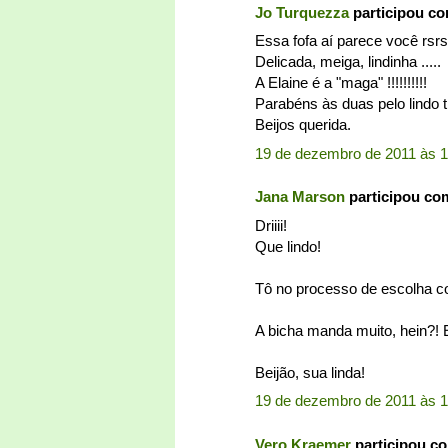
Jo Turquezza
participou c
Essa fofa aí parece você rsrs
Delicada, meiga, lindinha .....
A Elaine é a "maga" !!!!!!!!!!
Parabéns às duas pelo lindo t
Beijos querida.
19 de dezembro de 2011 às 1
Jana Marson
participou co
Driiii!
Que lindo!
Tô no processo de escolha c
A bicha manda muito, hein?! 
Beijão, sua linda!
19 de dezembro de 2011 às 1
Vero Kraemer
participou c