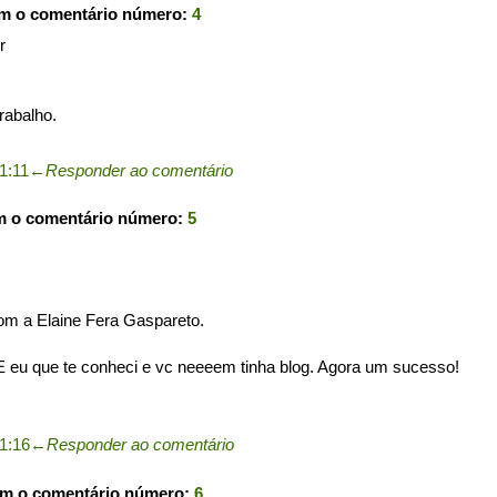
om o comentário número:
4
r
rabalho.
1:11
←
Responder ao comentário
m o comentário número:
5
om a Elaine Fera Gaspareto.
E eu que te conheci e vc neeeem tinha blog. Agora um sucesso!
1:16
←
Responder ao comentário
om o comentário número:
6