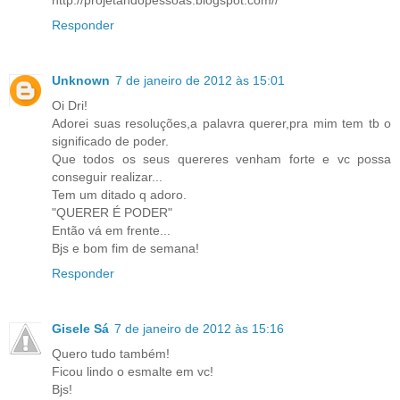
http://projetandopessoas.blogspot.com//
Responder
Unknown
7 de janeiro de 2012 às 15:01
Oi Dri!
Adorei suas resoluções,a palavra querer,pra mim tem tb o
significado de poder.
Que todos os seus quereres venham forte e vc possa
conseguir realizar...
Tem um ditado q adoro.
"QUERER É PODER"
Então vá em frente...
Bjs e bom fim de semana!
Responder
Gisele Sá
7 de janeiro de 2012 às 15:16
Quero tudo também!
Ficou lindo o esmalte em vc!
Bjs!