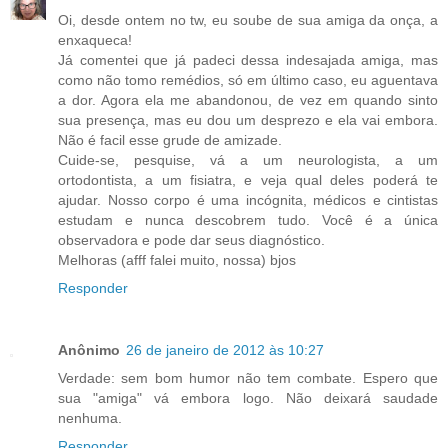
Oi, desde ontem no tw, eu soube de sua amiga da onça, a
enxaqueca!
Já comentei que já padeci dessa indesajada amiga, mas
como não tomo remédios, só em último caso, eu aguentava
a dor. Agora ela me abandonou, de vez em quando sinto
sua presença, mas eu dou um desprezo e ela vai embora.
Não é facil esse grude de amizade.
Cuide-se, pesquise, vá a um neurologista, a um
ortodontista, a um fisiatra, e veja qual deles poderá te
ajudar. Nosso corpo é uma incógnita, médicos e cintistas
estudam e nunca descobrem tudo. Você é a única
observadora e pode dar seus diagnóstico.
Melhoras (afff falei muito, nossa) bjos
Responder
Anônimo
26 de janeiro de 2012 às 10:27
Verdade: sem bom humor não tem combate. Espero que
sua "amiga" vá embora logo. Não deixará saudade
nenhuma.
Responder