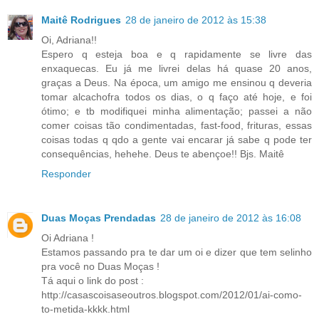
Maitê Rodrigues
28 de janeiro de 2012 às 15:38
Oi, Adriana!!
Espero q esteja boa e q rapidamente se livre das
enxaquecas. Eu já me livrei delas há quase 20 anos,
graças a Deus. Na época, um amigo me ensinou q deveria
tomar alcachofra todos os dias, o q faço até hoje, e foi
ótimo; e tb modifiquei minha alimentação; passei a não
comer coisas tão condimentadas, fast-food, frituras, essas
coisas todas q qdo a gente vai encarar já sabe q pode ter
consequências, hehehe. Deus te abençoe!! Bjs. Maitê
Responder
Duas Moças Prendadas
28 de janeiro de 2012 às 16:08
Oi Adriana !
Estamos passando pra te dar um oi e dizer que tem selinho
pra você no Duas Moças !
Tá aqui o link do post :
http://casascoisaseoutros.blogspot.com/2012/01/ai-como-
to-metida-kkkk.html