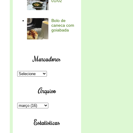
01/02
Bolo de
caneca com
goiabada
Marcadores
Arquivo
Estatísticas