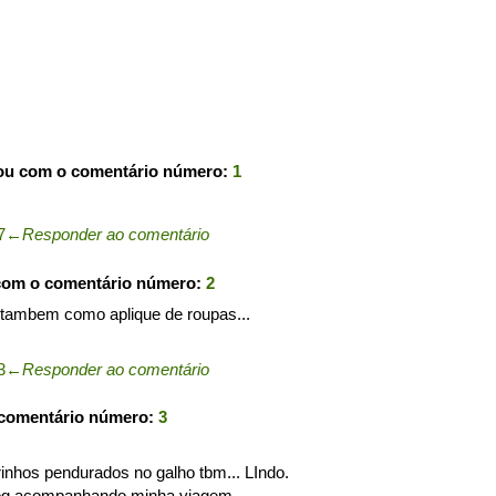
pou com o comentário número:
1
7
←
Responder ao comentário
com o comentário número:
2
al tambem como aplique de roupas...
3
←
Responder ao comentário
 comentário número:
3
rinhos pendurados no galho tbm... LIndo.
log acompanhando minha viagem.