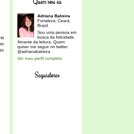
Quem sou eu
Adriana Balreira
Fortaleza, Ceará,
Brazil
Sou uma pessoa em
busca da felicidade.
ei
Amante da leitura. Quem
um
quiser me seguir no twitter:
em
@adrianabalreira
Ver meu perfil completo
Seguidores