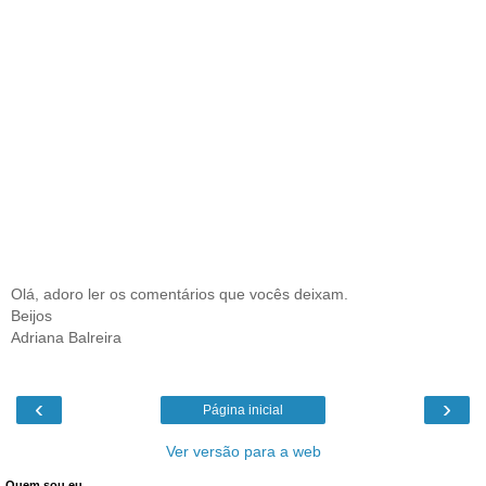
Olá, adoro ler os comentários que vocês deixam.
Beijos
Adriana Balreira
‹
›
Página inicial
Ver versão para a web
Quem sou eu