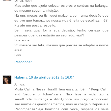
Difícil, né?!
Mas acho que ajuda colocar os prós e contras na balança,
ou mesmo seguir a intuição.
Há uns meses eu tb fiquei malzona com uma decisão que
eu tive que tomar... pq nossa vida é feita de escolhas, né?!
Fiz até um post a respeito.
Bem, seja qual for a sua decisão, tenho certeza que
pessoas queridas estarão ao seu lado, viu?!
Boa sorte!!
Vc merece ser feliz, mesmo que precise se adaptar a novos
ares!
Bjks
Responder
Halorna
19 de abril de 2012 às 16:07
Amiga,
Muita Calma Nessa Hora!!! Tem essa também " Keep Calm
and Segure o Tchan".rsrrs. Não leve a vida tão a
sério!!Toda mudança é difícil,cobra um preço emocional,
são muitos os questionamentos, mas aí chega o Depois e a
Recompensa.Seja boazinha com você, respeite os seus