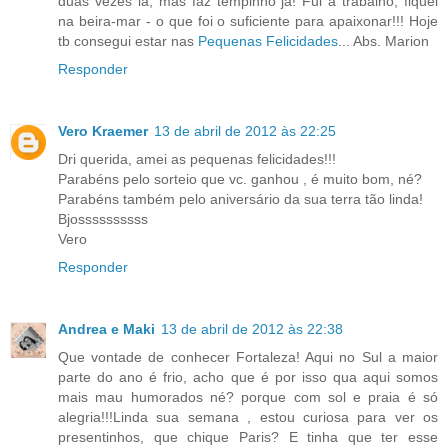
duas vezes lá, mas faz tempinho já! Fui a trabalho, fiquei
na beira-mar - o que foi o suficiente para apaixonar!!! Hoje
tb consegui estar nas
Pequenas Felicidades
... Abs. Marion
Responder
Vero Kraemer
13 de abril de 2012 às 22:25
Dri querida, amei as pequenas felicidades!!!
Parabéns pelo sorteio que vc. ganhou , é muito bom, né?
Parabéns também pelo aniversário da sua terra tão linda!
Bjossssssssss
Vero
Responder
Andrea e Maki
13 de abril de 2012 às 22:38
Que vontade de conhecer Fortaleza! Aqui no Sul a maior
parte do ano é frio, acho que é por isso qua aqui somos
mais mau humorados né? porque com sol e praia é só
alegria!!!Linda sua semana , estou curiosa para ver os
presentinhos, que chique Paris? E tinha que ter esse