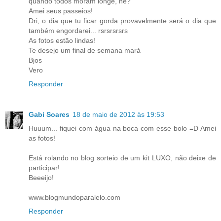
quando todos moram longe, né?
Amei seus passeios!
Dri, o dia que tu ficar gorda provavelmente será o dia que
também engordarei... rsrsrsrsrs
As fotos estão lindas!
Te desejo um final de semana mará
Bjos
Vero
Responder
Gabi Soares
18 de maio de 2012 às 19:53
Huuum... fiquei com água na boca com esse bolo =D Amei
as fotos!
Está rolando no blog sorteio de um kit LUXO, não deixe de
participar!
Beeeijo!
www.blogmundoparalelo.com
Responder