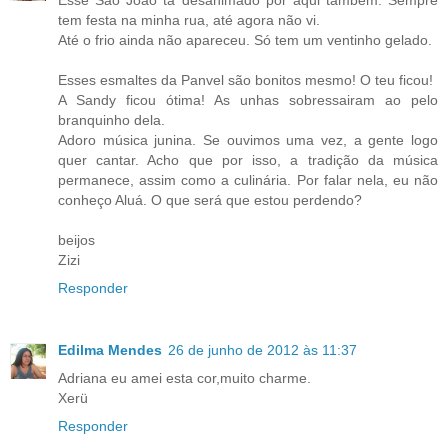
Esse São João tá desanimado por aqui também. Sempre
tem festa na minha rua, até agora não vi.
Até o frio ainda não apareceu. Só tem um ventinho gelado.
Esses esmaltes da Panvel são bonitos mesmo! O teu ficou!
A Sandy ficou ótima! As unhas sobressairam ao pelo
branquinho dela.
Adoro música junina. Se ouvimos uma vez, a gente logo
quer cantar. Acho que por isso, a tradição da música
permanece, assim como a culinária. Por falar nela, eu não
conheço Aluá. O que será que estou perdendo?
beijos
Zizi
Responder
Edilma Mendes
26 de junho de 2012 às 11:37
Adriana eu amei esta cor,muito charme.
Xerü
Responder