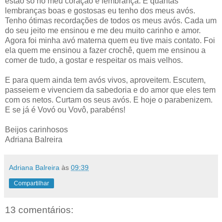
estão só no meu coração e lembrança. E quantas
lembranças boas e gostosas eu tenho dos meus avós.
Tenho ótimas recordações de todos os meus avós. Cada um
do seu jeito me ensinou e me deu muito carinho e amor.
Agora foi minha avó materna quem eu tive mais contato. Foi
ela quem me ensinou a fazer crochê, quem me ensinou a
comer de tudo, a gostar e respeitar os mais velhos.
E para quem ainda tem avós vivos, aproveitem. Escutem,
passeiem e vivenciem da sabedoria e do amor que eles tem
com os netos. Curtam os seus avós. E hoje o parabenizem.
E se já é Vovó ou Vovô, parabéns!
Beijos carinhosos
Adriana Balreira
Adriana Balreira
às
09:39
Compartilhar
13 comentários: