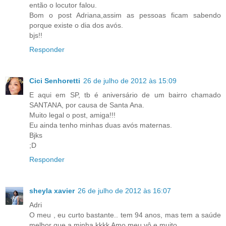
então o locutor falou.
Bom o post Adriana,assim as pessoas ficam sabendo
porque existe o dia dos avós.
bjs!!
Responder
Cici Senhoretti
26 de julho de 2012 às 15:09
E aqui em SP, tb é aniversário de um bairro chamado
SANTANA, por causa de Santa Ana.
Muito legal o post, amiga!!!
Eu ainda tenho minhas duas avós maternas.
Bjks
;D
Responder
sheyla xavier
26 de julho de 2012 às 16:07
Adri
O meu , eu curto bastante.. tem 94 anos, mas tem a saúde
melhor que a minha kkkk Amo meu vô e muito.