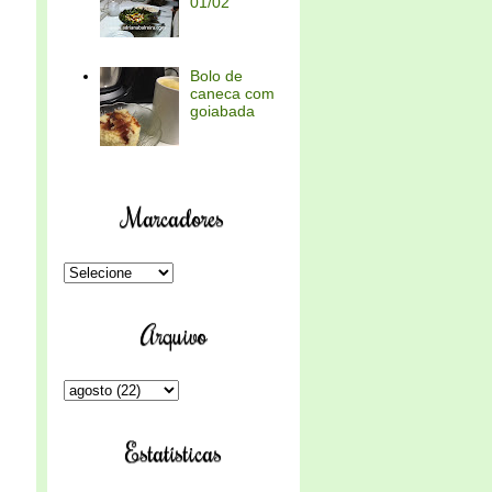
01/02
Bolo de
caneca com
goiabada
Marcadores
Arquivo
Estatísticas