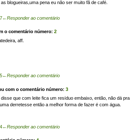
as blogueiras,uma pena eu não ser muito fã de café.
57
←
Responder ao comentário
om o comentário número:
2
edeira, aff.
05
←
Responder ao comentário
pou com o comentário número:
3
 disse que com leite fica um resíduo embaixo, então, não dá pra
puma derretesse então a melhor forma de fazer é com água.
14
←
Responder ao comentário