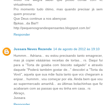
virtualmente.
Pro momento tudo ótimo, mas quando precisar já sem
quem procurar.
Que Deus continue a nos abençoar.
Bjokas...da Bia!!!
http://pequenosgrandespensantes.blogspot.com.br/
Responder
Jussara Neves Rezende
14 de agosto de 2012 às 19:10
Hummm... Adriana... eu estou precisando tanto emagrecer,
mas já copiei váááárias receitas de tortas... rs. Daqui fui
para a "Torta de goiaba com biscoito salgado" e através
daquele "Poderá também gostar de..." descobri a "Torta da
Vovó", aquela que sua mãe fazia tanto que vcs chegaram a
enjoar... hummm.. vou começar por ela. Ainda bem que vou
ao supermercado amanhã... as últimas bolachinhas que fiz
acabaram com as passas que eu tinha em casa.. rs
Abraço,
Jussara
Responder