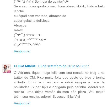
(⁀‵❤⁀,) ✫✫✫Bom dia de quinta✫.❤
Se o seu ficou gordo o meu ficou obeso kkkkk, lindo o belo
lanche
eu fiquei com vontade, abraços de
sabor gelatina deliciosa
Abraços
Rita!!!
(⁀❤‵⁀,) ✫✫✫..! ♥
.`⋎´✫✫¸.•°*”˜˜”*°•.✫❤
✫¸.•°*”˜˜”*°•.✫❤✫
Responder
CHICA MIMUS
13 de setembro de 2012 às 08:27
Oi Adriana, fiquei mega feliz com seu recado no blog e no
twitter do CM. Fico muito feliz que goste do blog e tenha
voltado. É por vc q escrevo e estou sempre a caça de
novidades. Super bjks e obrigada pelo carinho. Adorei sua
receita, uma ótima versão do meu pão pizza. Vou testar
tbém sua receita, adorei. Sucesso! Bjks Vivi
Responder