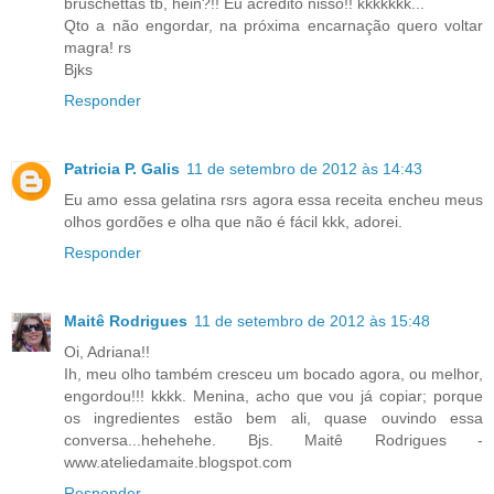
bruschettas tb, hein?!! Eu acredito nisso!! kkkkkkk...
Qto a não engordar, na próxima encarnação quero voltar
magra! rs
Bjks
Responder
Patricia P. Galis
11 de setembro de 2012 às 14:43
Eu amo essa gelatina rsrs agora essa receita encheu meus
olhos gordões e olha que não é fácil kkk, adorei.
Responder
Maitê Rodrigues
11 de setembro de 2012 às 15:48
Oi, Adriana!!
Ih, meu olho também cresceu um bocado agora, ou melhor,
engordou!!! kkkk. Menina, acho que vou já copiar; porque
os ingredientes estão bem ali, quase ouvindo essa
conversa...hehehehe. Bjs. Maitê Rodrigues -
www.ateliedamaite.blogspot.com
Responder