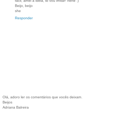
fácil, amei a ideia, tb vou imitar! hehe :)
Beijo, beijo
she
Responder
Olá, adoro ler os comentários que vocês deixam.
Beijos
Adriana Balreira