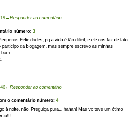
:19
←
Responder ao comentário
ntário número:
3
quenas Felicidades, pq a vida é tão dificil, e ele nos faz de fato
ao participo da blogagem, mas sempre escrevo as minhas
o bom
.
:46
←
Responder ao comentário
com o comentário número:
4
go à noite, não. Preguiça pura... hahah! Mas vc teve um ótimo
tiu!!!