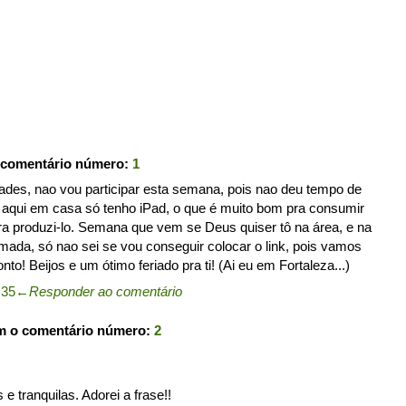
 comentário número:
1
cidades, nao vou participar esta semana, pois nao deu tempo de
 aqui em casa só tenho iPad, o que é muito bom pra consumir
a produzi-lo. Semana que vem se Deus quiser tô na área, e na
mada, só nao sei se vou conseguir colocar o link, pois vamos
o! Beijos e um ótimo feriado pra ti! (Ai eu em Fortaleza...)
:35
←
Responder ao comentário
m o comentário número:
2
tranquilas. Adorei a frase!!