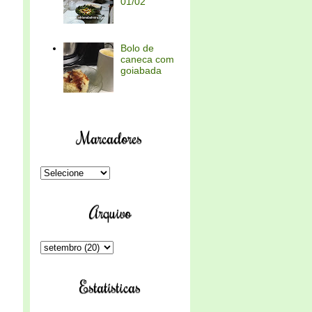
01/02
Bolo de
caneca com
goiabada
Marcadores
Arquivo
Estatísticas