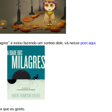
lagres" e estou fazendo um sorteio dele, vá nesse
post aqui
.
o que eu gosto.