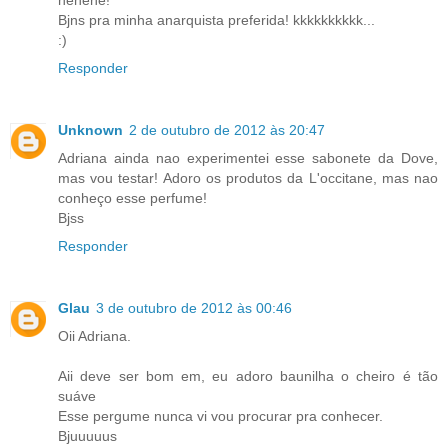
hehehe!
Bjns pra minha anarquista preferida! kkkkkkkkkk...
:)
Responder
Unknown
2 de outubro de 2012 às 20:47
Adriana ainda nao experimentei esse sabonete da Dove,
mas vou testar! Adoro os produtos da L'occitane, mas nao
conheço esse perfume!
Bjss
Responder
Glau
3 de outubro de 2012 às 00:46
Oii Adriana.
Aii deve ser bom em, eu adoro baunilha o cheiro é tão
suáve
Esse pergume nunca vi vou procurar pra conhecer.
Bjuuuuus