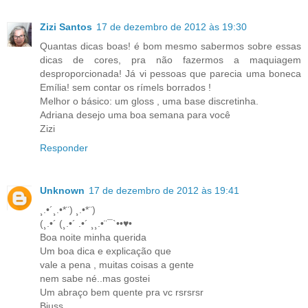
Zizi Santos
17 de dezembro de 2012 às 19:30
Quantas dicas boas! é bom mesmo sabermos sobre essas
dicas de cores, pra não fazermos a maquiagem
desproporcionada! Já vi pessoas que parecia uma boneca
Emília! sem contar os rímels borrados !
Melhor o básico: um gloss , uma base discretinha.
Adriana desejo uma boa semana para você
Zizi
Responder
Unknown
17 de dezembro de 2012 às 19:41
¸.•´¸.•*¨) ¸.•*¨)
(¸.•´ (¸.•´ .•´ ¸¸.•¨¯`••♥•
Boa noite minha querida
Um boa dica e explicação que
vale a pena , muitas coisas a gente
nem sabe né..mas gostei
Um abraço bem quente pra vc rsrsrsr
Bjuss