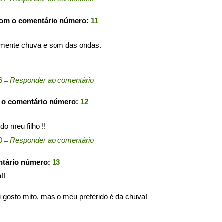
com o comentário número:
11
lmente chuva e som das ondas.
6
←
Responder ao comentário
 o comentário número:
12
o meu filho !!
0
←
Responder ao comentário
ntário número:
13
!!
u gosto mito, mas o meu preferido é da chuva!