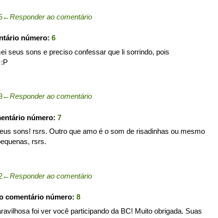
5
←
Responder ao comentário
ntário número:
6
i seus sons e preciso confessar que li sorrindo, pois
 :P
8
←
Responder ao comentário
mentário número:
7
eus sons! rsrs. Outro que amo é o som de risadinhas ou mesmo
equenas, rsrs.
2
←
Responder ao comentário
 o comentário número:
8
ravilhosa foi ver você participando da BC! Muito obrigada. Suas