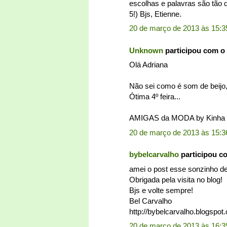
escolhas e palavras são tão d
5!) Bjs, Etienne.
20 de março de 2013 às 15:3
Unknown
participou com o
Olá Adriana
Não sei como é som de beijo,
Ótima 4º feira...
AMIGAS da MODA by Kinha
20 de março de 2013 às 15:3
bybelcarvalho
participou c
amei o post esse sonzinho d
Obrigada pela visita no blog!
Bjs e volte sempre!
Bel Carvalho
http://bybelcarvalho.blogspot
20 de março de 2013 às 16:3