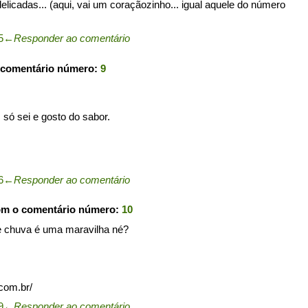
elicadas... (aqui, vai um coraçãozinho... igual aquele do número
5
←
Responder ao comentário
 comentário número:
9
 só sei e gosto do sabor.
6
←
Responder ao comentário
om o comentário número:
10
e chuva é uma maravilha né?
.com.br/
9
←
Responder ao comentário