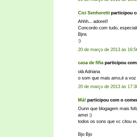
Cici Senhoretti
participou 
Ahhh... adorei!!
Concordo com tudo, especia
Bjns
:)
20 de março de 2013 às 16:5
casa de fifia
participou com
olà Adriana
o som que mais amo,è a voz d
20 de março de 2013 às 17:3
Má!
participou com o come
Ounn que blogagem mais fofa
amei :)
todos os sons que vc citou e
Bjo Bjo