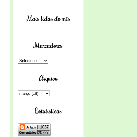
Mais lidas do mês
Marcadores
Arquivo
Estatísticas
1037
20727