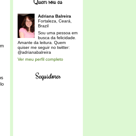
Quem sou eu
Adriana Balreira
Fortaleza, Ceará,
Brazil
Sou uma pessoa em
busca da felicidade.
Amante da leitura. Quem
im
quiser me seguir no twitter:
@adrianabalreira
Ver meu perfil completo
Seguidores
os
lo