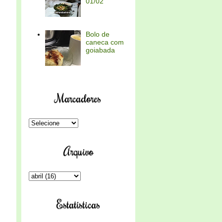
01/02
Bolo de
caneca com
goiabada
Marcadores
Arquivo
Estatísticas