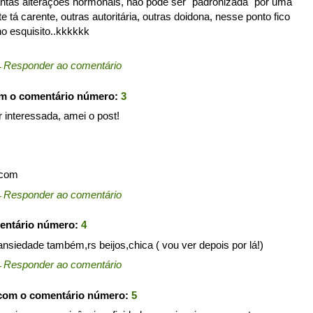
antas alterações hormonais, não pode ser "padronizada" por uma
 tá carente, outras autoritária, outras doidona, nesse ponto fico
ho esquisito..kkkkkk
←
Responder ao comentário
om o comentário número:
3
r interessada, amei o post!
.com
←
Responder ao comentário
entário número:
4
nsiedade também,rs beijos,chica ( vou ver depois por lá!)
←
Responder ao comentário
 com o comentário número:
5