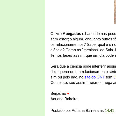
O livro
Apegados
é baseado nas pesqu
sem esforço algum, enquanto outros tê
os relacionamentos? Saber qual é o nos
ciência? Como as "meninas" do Saia J
Temos fases assim, que um dia pode se
Será que a ciência pode interferir as
dois querendo um relacionamento séri
sim ou pelo não, no
site do GNT
tem
u
Confesso, sou assim mesmo, mega ans
Beijos no
♥
Adriana Balreira
Postado por
Adriana Balreira
às
14:41