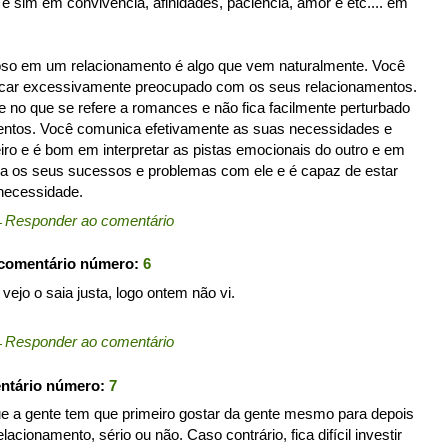
e sim em convivência, afinidades, paciencia, amor e etc.... em
oso em um relacionamento é algo que vem naturalmente. Você
 ficar excessivamente preocupado com os seus relacionamentos.
e no que se refere a romances e não fica facilmente perturbado
ntos. Você comunica efetivamente as suas necessidades e
iro e é bom em interpretar as pistas emocionais do outro e em
lha os seus sucessos e problemas com ele e é capaz de estar
necessidade.
←
Responder ao comentário
 comentário número:
6
vejo o saia justa, logo ontem não vi.
←
Responder ao comentário
entário número:
7
ue a gente tem que primeiro gostar da gente mesmo para depois
acionamento, sério ou não. Caso contrário, fica difícil investir