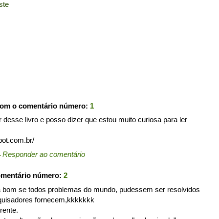
ste
com o comentário número:
1
r desse livro e posso dizer que estou muito curiosa para ler
pot.com.br/
←
Responder ao comentário
omentário número:
2
ria bom se todos problemas do mundo, pudessem ser resolvidos
quisadores fornecem,kkkkkkk
rente.