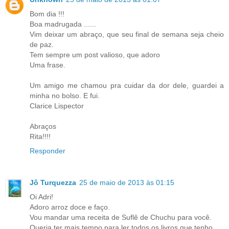
Bom dia !!!
Boa madrugada ......
Vim deixar um abraço, que seu final de semana seja cheio
de paz.
Tem sempre um post valioso, que adoro
Uma frase.
Um amigo me chamou pra cuidar da dor dele, guardei a
minha no bolso. E fui.
Clarice Lispector
Abraços
Rita!!!!
Responder
Jô Turquezza
25 de maio de 2013 às 01:15
Oi Adri!
Adoro arroz doce e faço.
Vou mandar uma receita de Suflê de Chuchu para você.
Queria ter mais tempo para ler todos os livros que tenho ....