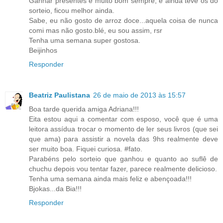
Ganhar presentes é muito bom sempre, e ainda teve os do
sorteio, ficou melhor ainda.
Sabe, eu não gosto de arroz doce...aquela coisa de nunca
comi mas não gosto.blé, eu sou assim, rsr
Tenha uma semana super gostosa.
Beijinhos
Responder
Beatriz Paulistana
26 de maio de 2013 às 15:57
Boa tarde querida amiga Adriana!!!
Eita estou aqui a comentar com esposo, você que é uma
leitora assídua trocar o momento de ler seus livros (que sei
que ama) para assistir a novela das 9hs realmente deve
ser muito boa. Fiquei curiosa. #fato.
Parabéns pelo sorteio que ganhou e quanto ao suflê de
chuchu depois vou tentar fazer, parece realmente delicioso.
Tenha uma semana ainda mais feliz e abençoada!!!
Bjokas...da Bia!!!
Responder