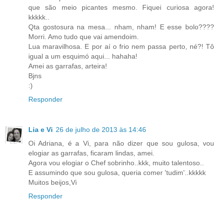
que são meio picantes mesmo. Fiquei curiosa agora!
kkkkk..
Qta gostosura na mesa... nham, nham! E esse bolo????
Morri. Amo tudo que vai amendoim.
Lua maravilhosa. E por aí o frio nem passa perto, né?! Tô
igual a um esquimó aqui... hahaha!
Amei as garrafas, arteira!
Bjns
:)
Responder
Lia e Vi
26 de julho de 2013 às 14:46
Oi Adriana, é a Vi, para não dizer que sou gulosa, vou
elogiar as garrafas, ficaram lindas, amei.
Agora vou elogiar o Chef sobrinho..kkk, muito talentoso..
E assumindo que sou gulosa, queria comer 'tudim'..kkkkk
Muitos beijos,Vi
Responder