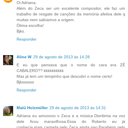
Oi Adriana,
Além do Zeca ser um excelente compositor, ele faz um
trabalho de resgate de canções da memória afetiva dele q
muitas nem sabíamos a origem.
Ótima escolha!
Bjks.
Responder
Aline W
29 de agosto de 2013 às 14:28
E eu que pensava que o nome do cara era ZÉ
CABALERO?? kkkkkkkkkk
Mas já tem um tempinho que descobri o nome certo!
Bjkssssss
Responder
Malú Holzmüller
29 de agosto de 2013 às 14:31
Adriana eu amooooo o Zeca e a música Disritimia na voz
dele ficou maravilhosa.Essa do Roberto eu já
conhecia,mais cantada pelo Zeca ainda nao.Parabéns pelo