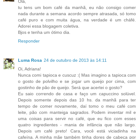
Olá,
tu tens um bom café da manhã, eu não consigo comer
nada durante a semana acordo sempre atrasada, só tomo
café puro e com muita água, na verdade é um cháfé.
Adorei essa blogagem coletiva.
Bjos e tenha um ótimo dia.
Responder
Luma Rosa
24 de outubro de 2013 às 14:11
Oi, Adriana!
Nunca comi tapioca e cuscuz :( Mas imagino a tapioca com
o gosto de polvilho e se jogar um queijo por cima, com
gostinho de pão de queijo. Será que acertei o gosto?
Eu saio correndo de casa e faço um capuccino solúvel.
Depois somente depois das 10 hs. da manhã para ter
tempo de comer novamente, daí tomo o meu café com
leite, pão com manteiga sagrados. Podem inventar mil e
uma coisas para servir no café, que eu fico com esses
quatro ingredientes - mania de infância que não largo.
Depois um café preto! Cara, você está viciadinha na
cafeína. A minha mãe também tinha dores de cabeça por