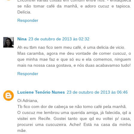
Encontrei várias coisas em comum entre nós. - enxaqueca
se não tomar café da manhã, e adoro cucuz e tapioca.
Delícia.
Responder
Nina
23 de outubro de 2013 às 02:32
Ah eu tbm nao fico sem meu café, é uma delicia de vicio.
Mas caramba, agora me deu vontade de comer cuscuz, o
que minha mae faz e que só eu e ela comemos, ninguem
mais na nossa casa gostava, e nós duas acabavamso tudo!
Responder
Luciene Tenório Nunes
23 de outubro de 2013 às 06:46
Oi Adriana,
Tb fico com dor de cabeça se não tomo café pela manhã.
O cuscuz me lembrou uma querida amiga, já falecida, qd a
visitei em Recife. Gostei tanto que qd eu voltei p/ casa,
procurei uma cuscuzeira. Achei! Está na casa da minha
mãe.