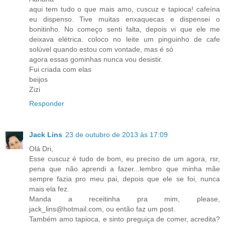
aqui tem tudo o que mais amo, cuscuz e tapioca! cafeína
eu dispenso. Tive muitas enxaquecas e dispensei o
bonitinho. No começo senti falta, depois vi que ele me
deixava elétrica. coloco no leite um pinguinho de cafe
solúvel quando estou com vontade, mas é só
agora essas gominhas nunca vou desistir.
Fui criada com elas
beijos
Zizi
Responder
Jack Lins
23 de outubro de 2013 às 17:09
Olá Dri,
Esse cuscuz é tudo de bom, eu preciso de um agora, rsr,
pena que não aprendi a fazer...lembro que minha mãe
sempre fazia pro meu pai, depois que ele se foi, nunca
mais ela fez.
Manda a receitinha pra mim, please,
jack_lins@hotmail.com, ou então faz um post.
Também amo tapioca, e sinto preguiça de comer, acredita?