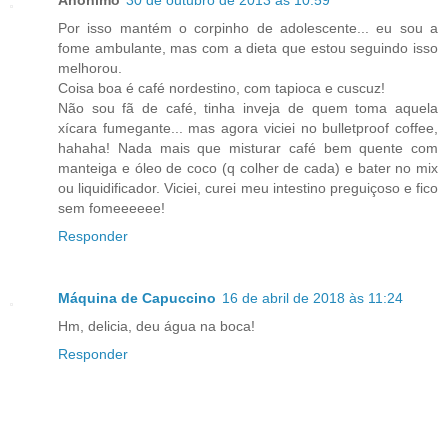
Anônimo
30 de outubro de 2013 às 10:59
Por isso mantém o corpinho de adolescente... eu sou a
fome ambulante, mas com a dieta que estou seguindo isso
melhorou.
Coisa boa é café nordestino, com tapioca e cuscuz!
Não sou fã de café, tinha inveja de quem toma aquela
xícara fumegante... mas agora viciei no bulletproof coffee,
hahaha! Nada mais que misturar café bem quente com
manteiga e óleo de coco (q colher de cada) e bater no mix
ou liquidificador. Viciei, curei meu intestino preguiçoso e fico
sem fomeeeeee!
Responder
Máquina de Capuccino
16 de abril de 2018 às 11:24
Hm, delicia, deu água na boca!
Responder