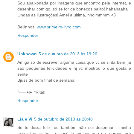
Sou apaixonada por imagens que encontro pela internet, e
desenhar comigo, só se for de bonecos palito! hahahaaha
Lindas as ilustrações! Amei a última, nhoimmmm <3
Beijinhos!
www.primeiro-livro.com
Responder
Unknown
5 de outubro de 2013 às 19:26
Amiga só de escrever alguma coisa que vc se sinta bem, já
são pequenas felicidades e hj vc mostrou o que gosta e
sente
Bjuss de bom final de semana
└──●► *Rita!!
Responder
Lia e Vi
5 de outubro de 2013 às 20:48
Se te deixa feliz, eu também não sei desenhar... minha
maior frustração... e você tá melhor que eu, porque prá