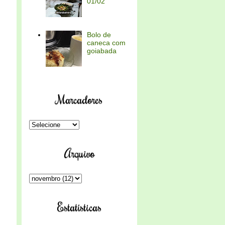
01/02
Bolo de
caneca com
goiabada
Marcadores
Arquivo
Estatísticas