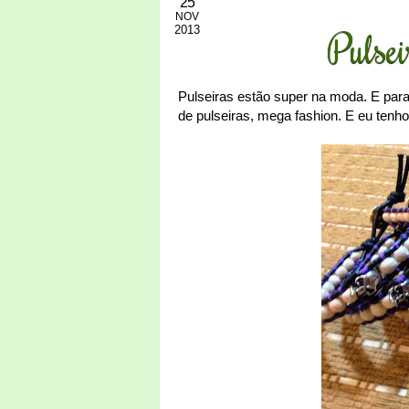
25
NOV
2013
Pulsei
Pulseiras estão super na moda. E pa
de pulseiras, mega fashion. E eu tenh