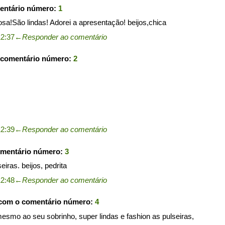
entário número:
1
sa!São lindas! Adorei a apresentação! beijos,chica
12:37
←
Responder ao comentário
 comentário número:
2
12:39
←
Responder ao comentário
omentário número:
3
iras. beijos, pedrita
12:48
←
Responder ao comentário
 com o comentário número:
4
esmo ao seu sobrinho, super lindas e fashion as pulseiras,