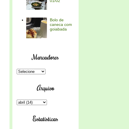
01/02
Bolo de
caneca com
goiabada
Marcadores
Arquivo
Estatísticas