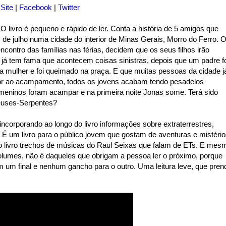
Site
|
Facebook
|
Twitter
O livro é pequeno e rápido de ler. Conta a história de 5 amigos que
 de julho numa cidade do interior de Minas Gerais, Morro do Ferro. 
contro das famílias nas férias, decidem que os seus filhos irão
já tem fama que acontecem coisas sinistras, depois que um padre f
a mulher e foi queimado na praça. E que muitas pessoas da cidade j
rior ao acampamento, todos os jovens acabam tendo pesadelos
 meninos foram acampar e na primeira noite Jonas some. Terá sido
euses-Serpentes?
 incorporando ao longo do livro informações sobre extraterrestres,
 É um livro para o público jovem que gostam de aventuras e mistério
o livro trechos de músicas do Raul Seixas que falam de ETs. E mes
olumes, não é daqueles que obrigam a pessoa ler o próximo, porque
em um final e nenhum gancho para o outro. Uma leitura leve, que pren