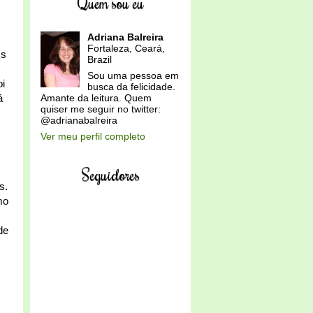
Quem sou eu
Adriana Balreira
Fortaleza, Ceará,
Os
Brazil
Sou uma pessoa em
oi
busca da felicidade.
á
Amante da leitura. Quem
quiser me seguir no twitter:
@adrianabalreira
Ver meu perfil completo
Seguidores
s.
mo
de