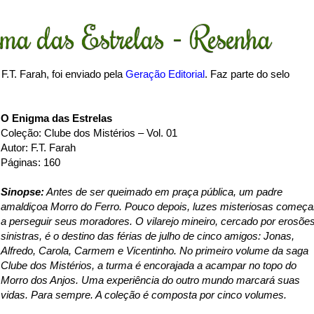
ma das Estrelas - Resenha
F.T. Farah, foi enviado pela
Geração Editorial
. Faz parte do selo
O Enigma das Estrelas
Coleção: Clube dos Mistérios – Vol. 01
Autor: F.T. Farah
Páginas: 160
Sinopse:
Antes de ser queimado em praça pública, um pa­dre
amaldiçoa Morro do Ferro. Pouco depois, luzes misteriosas começ
a perseguir seus moradores. O vilarejo mineiro, cercado por erosõe
sinistras, é o destino das férias de julho de cinco amigos: Jonas,
Alfredo, Carola, Carmem e Vicentinho. No primeiro volume da saga
Clube dos Mistérios, a turma é encorajada a acampar no topo do
Morro dos Anjos. Uma experiência do outro mundo mar­cará suas
vidas. Para sempre. A coleção é composta por cinco volumes.