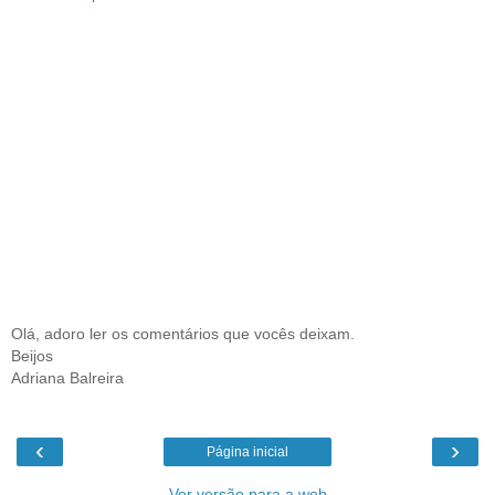
Olá, adoro ler os comentários que vocês deixam.
Beijos
Adriana Balreira
‹
›
Página inicial
Ver versão para a web