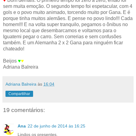
♥
Bom demais. O primeiro tempo foi zero a zero, então foi
sem muita emoção. O segundo tempo foi espetacular, com 4
gols e o povo muito animado, torcendo muito por Gana. E é
porque tinha muitos alemães. E pense no povo lindo!!! Cada
homem!!! E na volta super tranquilo, pegamos o ônibus no
mesmo local que desembarcamos e voltamos para o
Iguatemi pegar o carro. Sem correrias e sem confusões
também. E um Alemanha 2 x 2 Gana para ninguém ficar
chateado!
Beijos
♥
♥
Adriana Balreira
Adriana Balreira
às
16:04
Compartilhar
19 comentários:
Ana
22 de junho de 2014 às 16:25
Lindos os presentes.