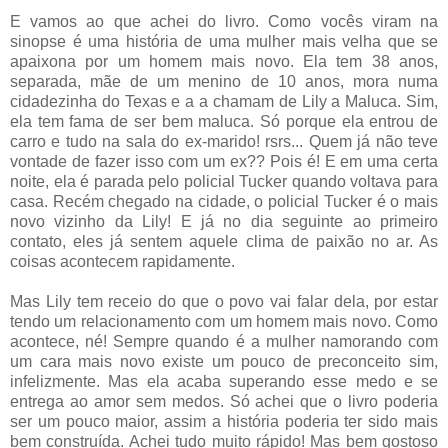
E vamos ao que achei do livro. Como vocês viram na
sinopse é uma história de uma mulher mais velha que se
apaixona por um homem mais novo. Ela tem 38 anos,
separada, mãe de um menino de 10 anos, mora numa
cidadezinha do Texas e a a chamam de Lily a Maluca. Sim,
ela tem fama de ser bem maluca. Só porque ela entrou de
carro e tudo na sala do ex-marido! rsrs... Quem já não teve
vontade de fazer isso com um ex?? Pois é! E em uma certa
noite, ela é parada pelo policial Tucker quando voltava para
casa. Recém chegado na cidade, o policial Tucker é o mais
novo vizinho da Lily! E já no dia seguinte ao primeiro
contato, eles já sentem aquele clima de paixão no ar. As
coisas acontecem rapidamente.
Mas Lily tem receio do que o povo vai falar dela, por estar
tendo um relacionamento com um homem mais novo. Como
acontece, né! Sempre quando é a mulher namorando com
um cara mais novo existe um pouco de preconceito sim,
infelizmente. Mas ela acaba superando esse medo e se
entrega ao amor sem medos. Só achei que o livro poderia
ser um pouco maior, assim a história poderia ter sido mais
bem construída. Achei tudo muito rápido! Mas bem gostoso