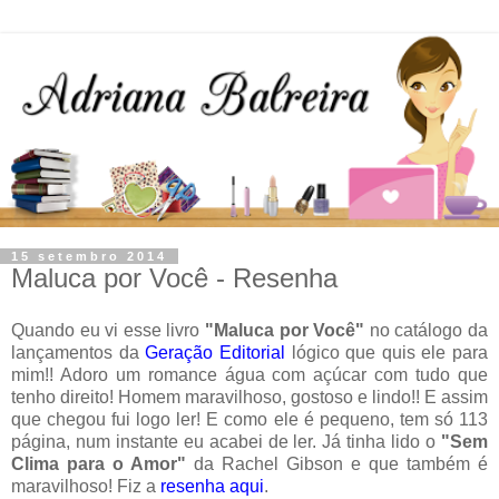
15 setembro 2014
Maluca por Você - Resenha
Quando eu vi esse livro
"Maluca por Você"
no catálogo da
lançamentos da
Geração Editorial
lógico que quis ele para
mim!! Adoro um romance água com açúcar com tudo que
tenho direito! Homem maravilhoso, gostoso e lindo!! E assim
que chegou fui logo ler! E como ele é pequeno, tem só 113
página, num instante eu acabei de ler. Já tinha lido o
"Sem
Clima para o Amor"
da Rachel Gibson e que também é
maravilhoso! Fiz a
resenha aqui
.