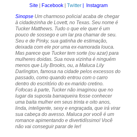
Site
|
Facebook
|
Twitter
|
Instagram
Sinopse
Um charmoso policial acaba de chegar
à cidadezinha de Lovett, no Texas. Seu nome é
Tucker Matthews. Tudo o que ele quer é um
pouco de sossego e um lar pra chamar de seu.
Seu e de Pinky, sua gatinha de estimação,
deixada com ele por uma ex-namorada louca.
Mas parece que Tucker tem sorte (ou azar) para
mulheres doidas. Sua nova vizinha é ninguém
menos que Lily Brooks, ou, a Maluca Lily
Darlington, famosa na cidade pelos excessos do
passado, como quando entrou com o carro
dentro do escritório do ex-marido cretino.
Fofocas à parte, Tucker não imaginou que no
lugar da suposta barraqueira fosse conhecer
uma baita mulher em seus trinta e oito anos,
linda, inteligente, sexy e engraçada, que irá virar
sua cabeça do avesso. Maluca por você é um
romance apimentando e divertidíssimo! Você
não vai conseguir parar de ler!