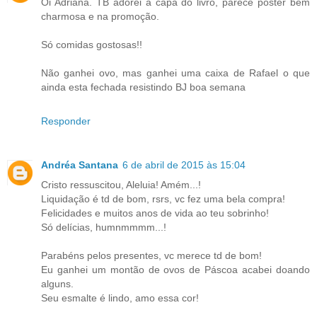
Oi Adriana. TB adorei a capa do livro, parece poster bem
charmosa e na promoção.
Só comidas gostosas!!
Não ganhei ovo, mas ganhei uma caixa de Rafael o que
ainda esta fechada resistindo BJ boa semana
Responder
Andréa Santana
6 de abril de 2015 às 15:04
Cristo ressuscitou, Aleluia! Amém...!
Liquidação é td de bom, rsrs, vc fez uma bela compra!
Felicidades e muitos anos de vida ao teu sobrinho!
Só delícias, humnmmmm...!
Parabéns pelos presentes, vc merece td de bom!
Eu ganhei um montão de ovos de Páscoa acabei doando
alguns.
Seu esmalte é lindo, amo essa cor!