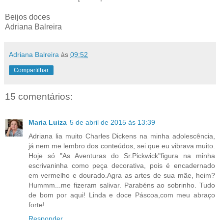
Beijos doces
Adriana Balreira
Adriana Balreira
às
09:52
Compartilhar
15 comentários:
Maria Luiza
5 de abril de 2015 às 13:39
Adriana lia muito Charles Dickens na minha adolescência,
já nem me lembro dos conteúdos, sei que eu vibrava muito.
Hoje só "As Aventuras do Sr.Pickwick"figura na minha
escrivaninha como peça decorativa, pois é encadernado
em vermelho e dourado.Agra as artes de sua mãe, heim?
Hummm...me fizeram salivar. Parabéns ao sobrinho. Tudo
de bom por aqui! Linda e doce Páscoa,com meu abraço
forte!
Responder