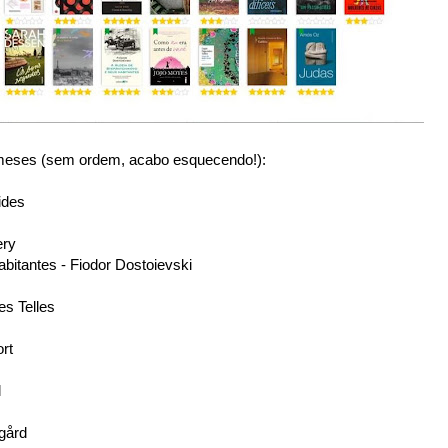
6 meses (sem ordem, acabo esquecendo!):
ides
ery
abitantes - Fiodor Dostoievski
es Telles
rt
l
gård