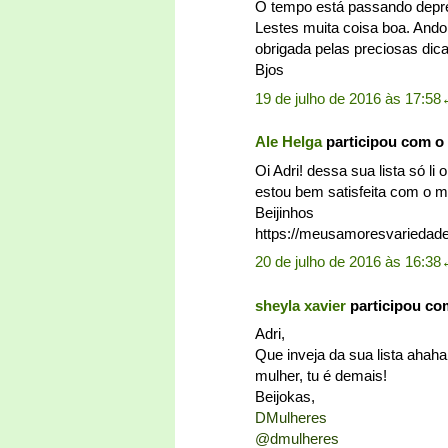
O tempo está passando depr
Lestes muita coisa boa. Ando 
obrigada pelas preciosas dica
Bjos
19 de julho de 2016 às 17:58
Ale Helga
participou com o
Oi Adri! dessa sua lista só l
estou bem satisfeita com o me
Beijinhos
https://meusamoresvariedade
20 de julho de 2016 às 16:38
sheyla xavier
participou co
Adri,
Que inveja da sua lista ahah
mulher, tu é demais!
Beijokas,
DMulheres
@dmulheres