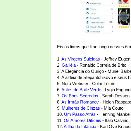
Eis os livros que li ao longo desses 
1.
As Virgens Suicidas
- Jeffrey Eugen
2.
Galiléia
- Ronaldo Correia de Brito
3. A Elegância do Ouriço - Muriel Barb
4. A aldeia de Stepántchikovo e seus h
5. Nora Webster - Colm Tóibín
6.
Antes do Baile Verde
- Lygia Fagund
7.
Os Bons Segredos
- Sarah Dessen
8.
As Irmãs Romanov
- Helen Rappapo
9.
Mulheres de Cinzas
- Mia Couto
10.
Um Passo Atrás
- Henning Mankel
11.
Os Amores Difíceis
- Italo Calvino
12.
A Ilha da Infância
- Karl Ove Knaus