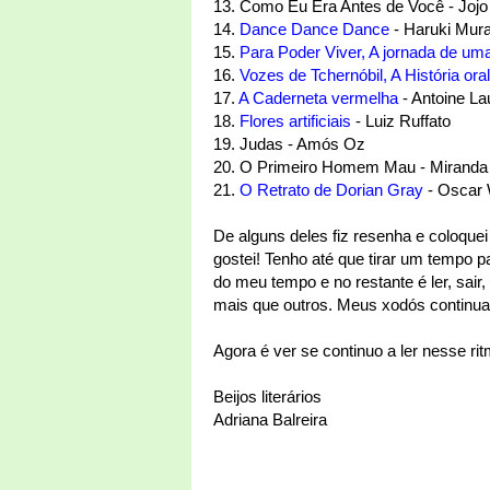
13. Como Eu Era Antes de Você - Joj
14.
Dance Dance Dance
- Haruki Mur
15.
Para Poder Viver, A jornada de uma
16.
Vozes de Tchernóbil, A História ora
17.
A Caderneta vermelha
- Antoine La
18.
Flores artificiais
- Luiz Ruffato
19. Judas - Amós Oz
20. O Primeiro Homem Mau - Miranda
21.
O Retrato de Dorian Gray
- Oscar 
De alguns deles fiz resenha e coloque
gostei! Tenho até que tirar um tempo 
do meu tempo e no restante é ler, sair,
mais que outros. Meus xodós continu
Agora é ver se continuo a ler nesse rit
Beijos literários
Adriana Balreira