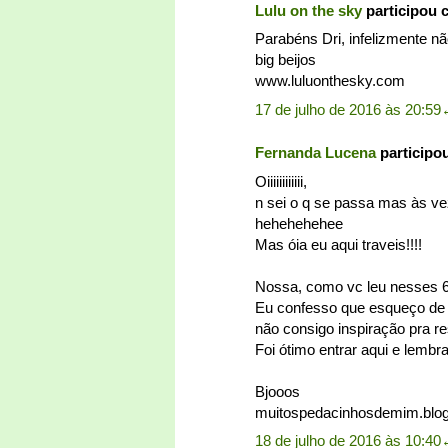
Lulu on the sky
participou 
Parabéns Dri, infelizmente nã
big beijos
www.luluonthesky.com
17 de julho de 2016 às 20:59
Fernanda Lucena
participo
Oiiiiiiiiiiii,
n sei o q se passa mas às ve
hehehehehee
Mas óia eu aqui traveis!!!!
Nossa, como vc leu nesses 
Eu confesso que esqueço de 
não consigo inspiração pra 
Foi ótimo entrar aqui e lembr
Bjooos
muitospedacinhosdemim.blog
18 de julho de 2016 às 10:40