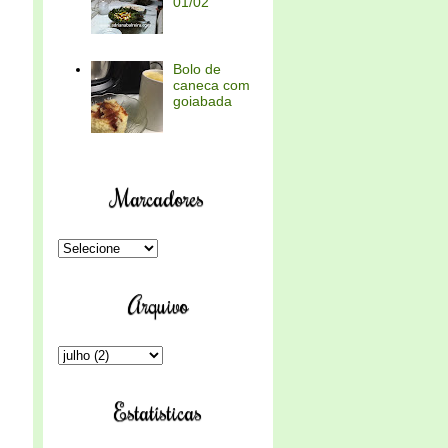
01/02
Bolo de
caneca com
goiabada
Marcadores
Arquivo
Estatísticas