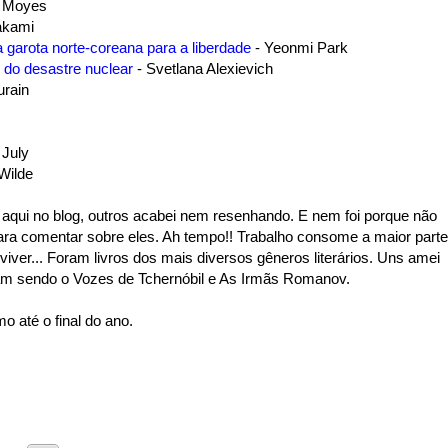
o Moyes
akami
 garota norte-coreana para a liberdade
- Yeonmi Park
l do desastre nuclear
- Svetlana Alexievich
urain
 July
Wilde
i aqui no blog, outros acabei nem resenhando. E nem foi porque não
para comentar sobre eles. Ah tempo!! Trabalho consome a maior parte
 viver... Foram livros dos mais diversos gêneros literários. Uns amei
am sendo o Vozes de Tchernóbil e As Irmãs Romanov.
mo até o final do ano.