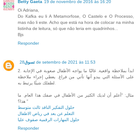
Betty Gaeta
19 de novembro de 2016 às 16:20
Oi Adriana,
Do Kafka eu li A Metamorfose, O Castelo e O Processo,
mas não li este. Acho que está na hora de colocar na minha
listinha de leitura, só que não leria em quadrinhos...
Bjs
Responder
تسوق
28 de setembro de 2021 às 11:53
2. ابدأ بملاحظة واقعية. غالبًا ما يواجه الأطفال صعوبة في الإجابة
على الأسئلة التي يبدو أنها تأتي من فراغ. يعطي إجراء ملاحظة
لطفلك شيئًا يرتبط به.
مثال: "أعلم أن لديك الكثير من الأطفال في صفك هذا العام. ما
هذا؟ "
حلول التفكير الناقد ثالث متوسط
التعلم عن بعد في رياض الاطفال
حلول المهارات الرقمية صفوف عليا
Responder