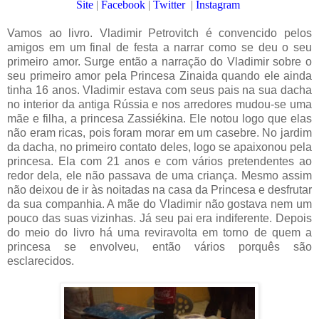
Site
|
Facebook
|
Twitter
|
Instagram
Vamos ao livro. Vladimir Petrovitch é convencido pelos
amigos em um final de festa a narrar como se deu o seu
primeiro amor. Surge então a narração do Vladimir sobre o
seu primeiro amor pela Princesa Zinaida quando ele ainda
tinha 16 anos. Vladimir estava com seus pais na sua dacha
no interior da antiga Rússia e nos arredores mudou-se uma
mãe e filha, a princesa Zassiékina. Ele notou logo que elas
não eram ricas, pois foram morar em um casebre. No jardim
da dacha, no primeiro contato deles, logo se apaixonou pela
princesa. Ela com 21 anos e com vários pretendentes ao
redor dela, ele não passava de uma criança. Mesmo assim
não deixou de ir às noitadas na casa da Princesa e desfrutar
da sua companhia. A mãe do Vladimir não gostava nem um
pouco das suas vizinhas. Já seu pai era indiferente. Depois
do meio do livro há uma reviravolta em torno de quem a
princesa se envolveu, então vários porquês são
esclarecidos.