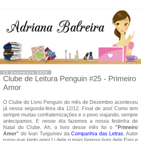
13 dezembro 2016
Clube de Leitura Penguin #25 - Primeiro
Amor
O Clube do Livro Penguin do mês de Dezembro aconteceu
já nessa segunda-feira dia 12/12. Final de ano! Como tem
sempre muitas confraternizações e o povo viajando, sempre
antecipamos. E nesse dia fazemos a nossa festinha de
Natal do Clube. Ah, o livro desse mês foi o
"Primeiro
Amor"
do Ivan Turguniev da
Companhia das Letras
. Autor
russo que tanto amo! Li dele o mais famoso livro dele Pais e