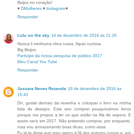
Beijos no coração!
♥
DMulheres
♥
Instagram
♥
Responder
Lulu on the sky
14 de dezembro de 2016 às 21:26
Nunca li nenhuma obra russa, fiquei curiosa.
Big Beijos
Participe da nossa pesquisa de público 2017
Meu Canal You Tube
Responder
Jussara Neves Rezende
18 de dezembro de 2016 às
15:43
Dri, gostei demais da resenha e coloquei o livro na minha
lista de desejos. Este ano comprei pouquíssimos livros
porque me propus a ler os que estão na fila de espera. E
assim será em 2017. Não pretendo comprar, por enquanto,
mas vou armazenando boas dicas, como essa.
Eu já te disse que meu genro é fã dos autores russos e, em