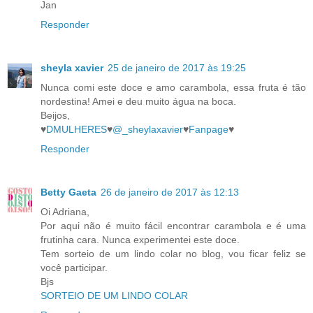
Jan
Responder
sheyla xavier
25 de janeiro de 2017 às 19:25
Nunca comi este doce e amo carambola, essa fruta é tão
nordestina! Amei e deu muito água na boca.
Beijos,
♥
DMULHERES
♥
@_sheylaxavier
♥
Fanpage
♥
Responder
Betty Gaeta
26 de janeiro de 2017 às 12:13
Oi Adriana,
Por aqui não é muito fácil encontrar carambola e é uma
frutinha cara. Nunca experimentei este doce.
Tem sorteio de um lindo colar no blog, vou ficar feliz se
você participar.
Bjs
SORTEIO DE UM LINDO COLAR