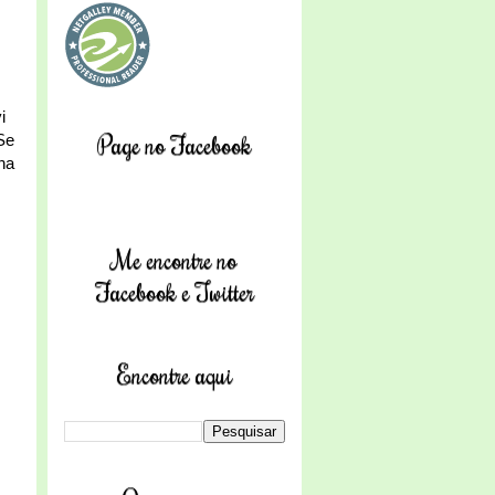
i
Page no Facebook
Se
na
Me encontre no
Facebook e Twitter
Encontre aqui