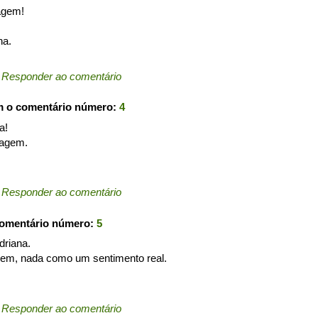
agem!
na.
←
Responder ao comentário
m o comentário número:
4
a!
magem.
←
Responder ao comentário
comentário número:
5
driana.
agem, nada como um sentimento real.
←
Responder ao comentário