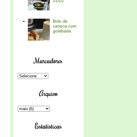
01/02
Bolo de
caneca com
goiabada
Marcadores
Arquivo
Estatísticas