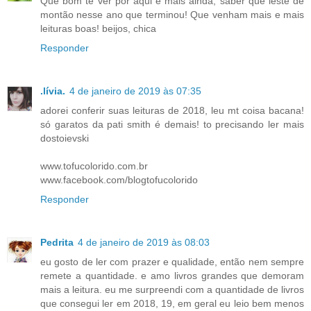
Que bom te ver por aqui e mais ainda, saber que leste de
montão nesse ano que terminou! Que venham mais e mais
leituras boas! beijos, chica
Responder
.lívia.
4 de janeiro de 2019 às 07:35
adorei conferir suas leituras de 2018, leu mt coisa bacana!
só garatos da pati smith é demais! to precisando ler mais
dostoievski
www.tofucolorido.com.br
www.facebook.com/blogtofucolorido
Responder
Pedrita
4 de janeiro de 2019 às 08:03
eu gosto de ler com prazer e qualidade, então nem sempre
remete a quantidade. e amo livros grandes que demoram
mais a leitura. eu me surpreendi com a quantidade de livros
que consegui ler em 2018, 19, em geral eu leio bem menos