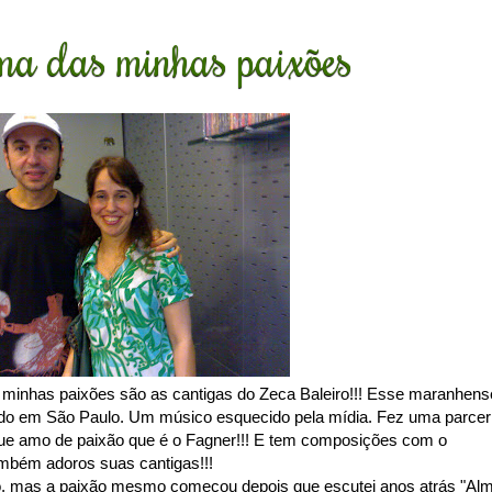
a das minhas paixões
nhas paixões são as cantigas do Zeca Baleiro!!! Esse maranhens
ndo em São Paulo. Um músico esquecido pela mídia. Fez uma parcer
ue amo de paixão que é o Fagner!!! E tem composições com o
mbém adoros suas cantigas!!!
ro, mas a paixão mesmo começou depois que escutei anos atrás "Al