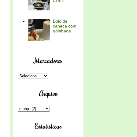
01/02
Bolo de
caneca com
goiabada
Marcadores
Arquivo
Estatísticas