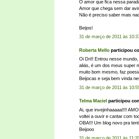
O amor que fica nessa parad
Amor que chega sem dar avi
Não é preciso saber mais na
Beijos!
31 de março de 2011 às 10:3
Roberta Mello
participou c
Oi Dri!! Entrou nesse mundo,
aliás, é um dos meus super m
muito bom mesmo, faz poesia
Beijocas e seja bem vinda n
31 de março de 2011 às 10:5
Telma Maciel
participou co
Ai, que invejinhaaaaa!!!! AM
voltei a ouvir e cantar com tod
OBA!!! Um blog novo pra tentar
Beijooo
31 de março de 2011 às 11:2