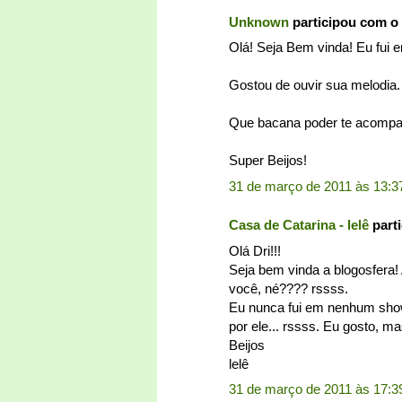
Unknown
participou com o
Olá! Seja Bem vinda! Eu fui 
Gostou de ouvir sua melodia.
Que bacana poder te acompan
Super Beijos!
31 de março de 2011 às 13:3
Casa de Catarina - lelê
part
Olá Dri!!!
Seja bem vinda a blogosfera! 
você, né???? rssss.
Eu nunca fui em nenhum sho
por ele... rssss. Eu gosto, 
Beijos
lelê
31 de março de 2011 às 17:3