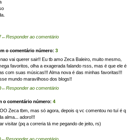
a
so
da.
7
←
Responder ao comentário
om o comentário número:
3
 nao vai querer sair!! Eu tb amo Zeca Baleiro, muito mesmo,
ega favoritos, olha a exagerada falando rsss, mas é que ele é
s com suas músicas!!! Alma nova é das minhas favoritas!!!
esse mundo maravilhoso dos blogs!!
9
←
Responder ao comentário
m o comentário número:
4
OOO Zeca tbm, mas só agora, depois q vc comentou no tuí é q
a alma... adoro!!!
 visitar (pq a correria tá me pegando de jeito, rs)
0
←
Responder ao comentário