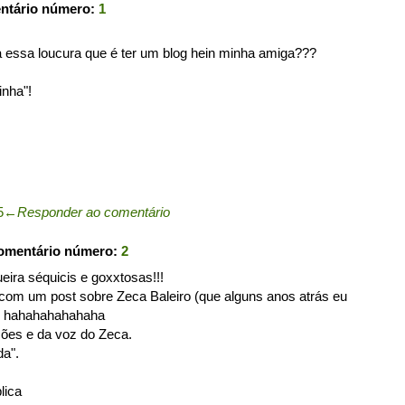
entário número:
1
 essa loucura que é ter um blog hein minha amiga???
inha"!
5
←
Responder ao comentário
comentário número:
2
eira séquicis e goxxtosas!!!
com um post sobre Zeca Baleiro (que alguns anos atrás eu
o) hahahahahahaha
ões e da voz do Zeca.
da".
lica