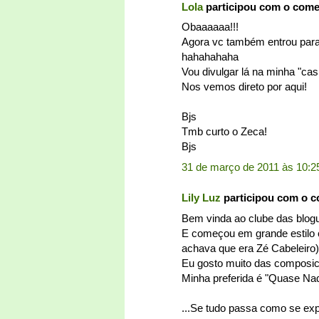
Lola
participou com o com
Obaaaaaa!!!
Agora vc também entrou para
hahahahaha
Vou divulgar lá na minha "cas
Nos vemos direto por aqui!
Bjs
Tmb curto o Zeca!
Bjs
31 de março de 2011 às 10:2
Lily Luz
participou com o 
Bem vinda ao clube das blogu
E começou em grande estilo 
achava que era Zé Cabeleir
Eu gosto muito das composic
Minha preferida é "Quase Na
...Se tudo passa como se exp