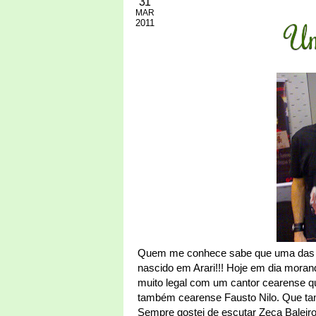
31
MAR
2011
Um
Quem me conhece sabe que uma das mi
nascido em Arari!!! Hoje em dia mora
muito legal com um cantor cearense q
também cearense Fausto Nilo. Que ta
Sempre gostei de escutar Zeca Balei