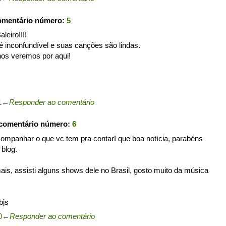
omentário número:
5
leiro!!!!
 inconfundível e suas canções são lindas.
nos veremos por aqui!
1
←
Responder ao comentário
 comentário número:
6
acompanhar o que vc tem pra contar! que boa notícia, parabéns
blog.
ais, assisti alguns shows dele no Brasil, gosto muito da música
bjs
0
←
Responder ao comentário