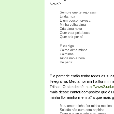
Nova":
Sempre que te vejo assim
Linda, nua
E um pouco nervosa
Minha velha alma
Cria alma nova
Quer voar pela boca
Quer sair por aí...
E eu digo
Calma alma minha
Calminha!
Ainda não é hora
De partir...
E a partir de então tenho todas as s
Telegrama, Meu amor minha flor minha
Trilhas. O site dele é:
http://www2.uol.
mais desse cantor/compositor que é u
minha flor minha menina" a que mais g
Meu amor minha flor minha menina
Solidão não cura com aspirina
Tanto que eu queria o teu amor