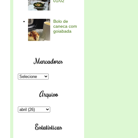
01/02
Bolo de
caneca com
goiabada
Marcadores
Arquivo
Estatísticas