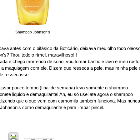
Shampoo Johnson's
impava antes com o bifásico da Boticário, deixava meu olho todo oleoso
s? Tirou todo o rímel, maravilhoso!!!
iada e chego morrendo de sono, vou tomar banho e lavo é meu rosto
a a maquiagem com ele. Dizem que resseca a pele, mas minha pele 
le ressecasse.
 passar pouco tempo (final de semana) levo somente o shampoo
nete liquido e demaquilante! Ah, eu só usei até agora o shampoo
gs dizendo que o que vem com camomila também funciona. Mas nunca
Johnson's como demaquilante e para limpar pincel.