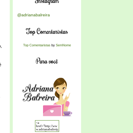
Instagram
@adrianabalreira
Top Comentaristas
,
Top Comentaristas
by
SemNome
Para você
é