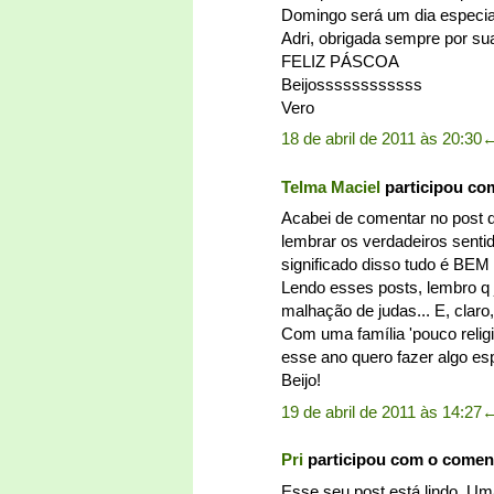
Domingo será um dia especial
Adri, obrigada sempre por sua
FELIZ PÁSCOA
Beijossssssssssss
Vero
18 de abril de 2011 às 20:30
Telma Maciel
participou co
Acabei de comentar no post 
lembrar os verdadeiros senti
significado disso tudo é BEM
Lendo esses posts, lembro q 
malhação de judas... E, clar
Com uma família 'pouco relig
esse ano quero fazer algo esp
Beijo!
19 de abril de 2011 às 14:27
Pri
participou com o comen
Esse seu post está lindo. Um