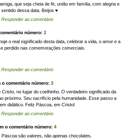
miga, que seja cheia de fé, união em família, com alegria e
 sentido dessa data. Beijos ♥
←
Responder ao comentário
 comentário número:
2
je o real significado desta data, celebrar a vida, o amor e a
 se perdido nas comemorações comerciais.
←
Responder ao comentário
m o comentário número:
3
risto, no lugar do coelhinho. O verdadeiro significado da
o próximo. Seu sacrifício pela humanidade. Esse passo a
m didático. Feliz Páscoa, em Cristo!
←
Responder ao comentário
om o comentário número:
4
t. Páscoa são valores, não apenas chocolates.