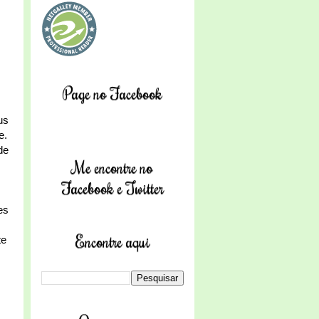
Page no Facebook
us
e.
de
Me encontre no
Facebook e Twitter
es
Encontre aqui
te