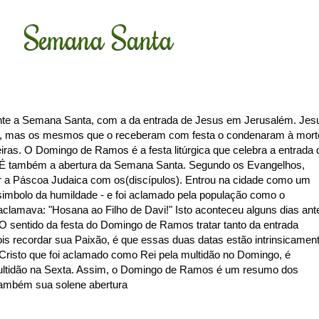
Semana Santa
e a Semana Santa, com a da entrada de Jesus em Jerusalém. Jes
i, mas os mesmos que o receberam com festa o condenaram à mort
ras. O Domingo de Ramos é a festa litúrgica que celebra a entrada 
. É também a abertura da Semana Santa. Segundo os Evangelhos,
ar a Páscoa Judaica com os(discípulos). Entrou na cidade como um
simbolo da humildade - e foi aclamado pela população como o
 aclamava: "Hosana ao Filho de Davi!" Isto aconteceu alguns dias ant
O sentido da festa do Domingo de Ramos tratar tanto da entrada
ois recordar sua Paixão, é que essas duas datas estão intrinsicamen
Cristo que foi aclamado como Rei pela multidão no Domingo, é
ultidão na Sexta. Assim, o Domingo de Ramos é um resumo dos
ambém sua solene abertura