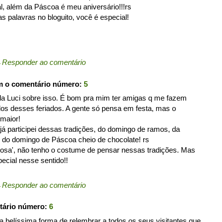
, além da Páscoa é meu aniversário!!!rs
s palavras no bloguito, você é especial!
←
Responder ao comentário
m o comentário número:
5
da Luci sobre isso. É bom pra mim ter amigas q me fazem
dos desses feriados. A gente só pensa em festa, mas o
 maior!
já participei dessas tradições, do domingo de ramos, da
o, do domingo de Páscoa cheio de chocolate! rs
iosa', não tenho o costume de pensar nessas tradições. Mas
ecial nesse sentido!!
←
Responder ao comentário
tário número:
6
a belíssima forma de relembrar a todos os seus visitantes que