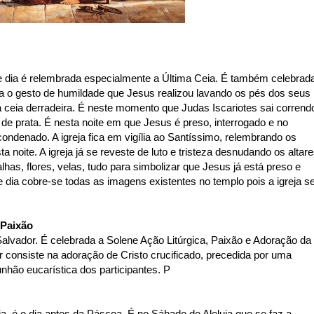
e dia é relembrada especialmente a Última Ceia. É também celebrad
a o gesto de humildade que Jesus realizou lavando os pés dos seus
 ceia derradeira. É neste momento que Judas Iscariotes sai corrend
 de prata. É nesta noite em que Jesus é preso, interrogado e no
ondenado. A igreja fica em vigília ao Santíssimo, relembrando os
noite. A igreja já se reveste de luto e tristeza desnudando os altare
alhas, flores, velas, tudo para simbolizar que Jesus já está preso e
 dia cobre-se todas as imagens existentes no templo pois a igreja s
 Paixão
Salvador. É celebrada a Solene Ação Litúrgica, Paixão e Adoração da
 consiste na adoração de Cristo crucificado, precedida por uma
unhão eucarística dos participantes. P
 é o dia antes da Páscoa. É no Sábado de Aleluia que se faz a