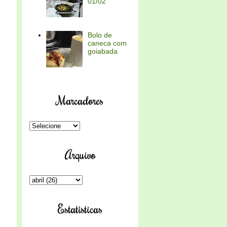
01/02
Bolo de
caneca com
goiabada
Marcadores
Arquivo
Estatísticas