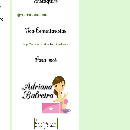
Instagram
a,
@adrianabalreira
ho
Top Comentaristas
Top Comentaristas
by
SemNome
Para você