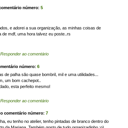
 comentário número:
5
ndos, e adorei a sua organização, as minhas coisas de
de mdf, uma hora talvez eu poste..rs
←
Responder ao comentário
omentário número:
6
as de palha são quase bombril, mil e uma utilidades...
em, um bom cachepot..
dado, esta perfeito mesmo!
←
Responder ao comentário
 o comentário número:
7
a, eu tenho no atelier, tenho pintadas de branco dentro do
rto da Mariana. Também gosto de tudo organizadinho ;o)