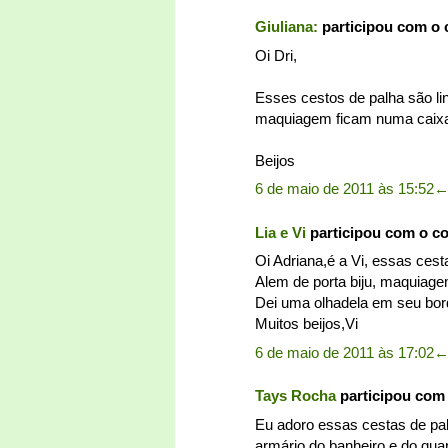
Giuliana:
participou com o
Oi Dri,
Esses cestos de palha são li
maquiagem ficam numa caixa 
Beijos
6 de maio de 2011 às 15:52
Lia e Vi
participou com o c
Oi Adriana,é a Vi, essas cest
Alem de porta biju, maquiag
Dei uma olhadela em seu bor
Muitos beijos,Vi
6 de maio de 2011 às 17:02
Tays Rocha
participou com
Eu adoro essas cestas de palh
armário do banheiro e do qua