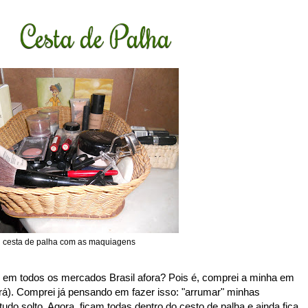
Cesta de Palha
cesta de palha com as maquiagens
 em todos os mercados Brasil afora? Pois é, comprei a minha em
á). Comprei já pensando em fazer isso: "arrumar" minhas
do solto. Agora, ficam todas dentro do cesto de palha e ainda fica