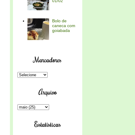
01/02
Bolo de
caneca com
goiabada
Marcadores
Arquivo
Estatísticas