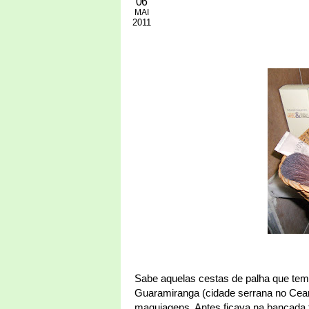
06
MAI
2011
Sabe aquelas cestas de palha que tem
Guaramiranga (cidade serrana no Cear
maquiagens. Antes ficava na bancada tu