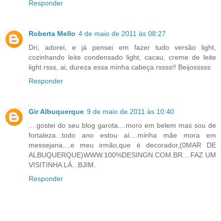
Responder
Roberta Mello
4 de maio de 2011 às 08:27
Dri, adorei, e já pensei em fazer tudo versão light,
cozinhando leite condensado light, cacau, creme de leite
light rsss, ai, dureza essa minha cabeça rssss!! Beijosssss
Responder
Gir Albuquerque
9 de maio de 2011 às 10:40
....gostei do seu blog garota....moro em belem mas sou de
fortaleza...todo ano estou aí....minha mãe mora em
messejana....e meu irmão,que é decorador,(0MAR DE
ALBUQUERQUE)WWW.100%DESINGN.COM.BR....FAZ UM
VISITINHA LÁ...BJIM.
Responder