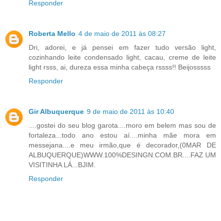
Responder
Roberta Mello
4 de maio de 2011 às 08:27
Dri, adorei, e já pensei em fazer tudo versão light,
cozinhando leite condensado light, cacau, creme de leite
light rsss, ai, dureza essa minha cabeça rssss!! Beijosssss
Responder
Gir Albuquerque
9 de maio de 2011 às 10:40
....gostei do seu blog garota....moro em belem mas sou de
fortaleza...todo ano estou aí....minha mãe mora em
messejana....e meu irmão,que é decorador,(0MAR DE
ALBUQUERQUE)WWW.100%DESINGN.COM.BR....FAZ UM
VISITINHA LÁ...BJIM.
Responder