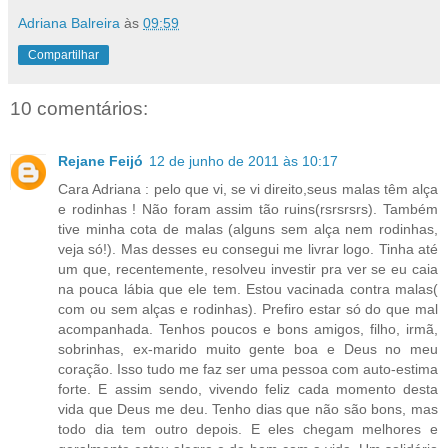
Adriana Balreira
às
09:59
Compartilhar
10 comentários:
Rejane Feijó
12 de junho de 2011 às 10:17
Cara Adriana : pelo que vi, se vi direito,seus malas têm alça
e rodinhas ! Não foram assim tão ruins(rsrsrsrs). Também
tive minha cota de malas (alguns sem alça nem rodinhas,
veja só!). Mas desses eu consegui me livrar logo. Tinha até
um que, recentemente, resolveu investir pra ver se eu caia
na pouca lábia que ele tem. Estou vacinada contra malas(
com ou sem alças e rodinhas). Prefiro estar só do que mal
acompanhada. Tenhos poucos e bons amigos, filho, irmã,
sobrinhas, ex-marido muito gente boa e Deus no meu
coração. Isso tudo me faz ser uma pessoa com auto-estima
forte. E assim sendo, vivendo feliz cada momento desta
vida que Deus me deu. Tenho dias que não são bons, mas
todo dia tem outro depois. E eles chegam melhores e