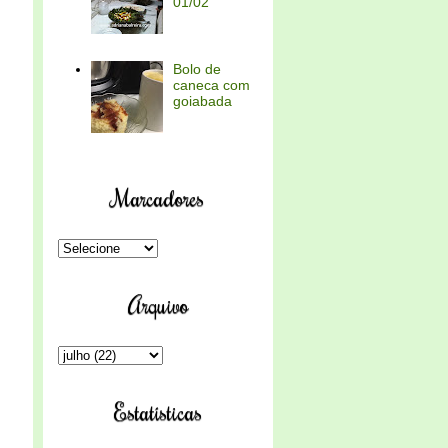
01/02
Bolo de
caneca com
goiabada
Marcadores
Arquivo
Estatísticas