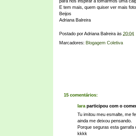
para nos inspirar a tomarmos uma cai
E tem mais, quem quiser ver mais foto
Beijos
Adriana Balreira
Postado por
Adriana Balreira
às
20:04
Marcadores:
Blogagem Coletiva
15 comentários:
Iara
participou com o come
Tu imitou meu esmalte, me f
ainda me deixou pensando.
Porque seguras esta garrafa 
kkkk