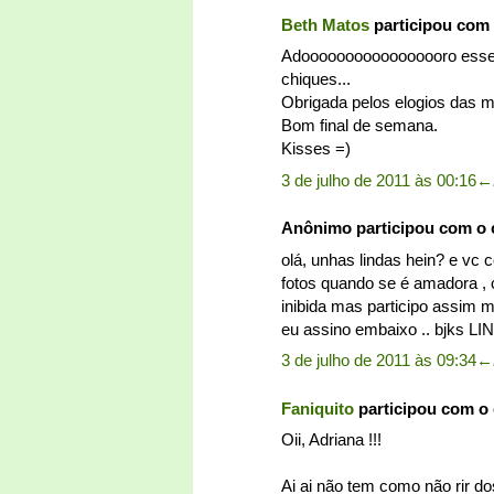
Beth Matos
participou com
Adooooooooooooooooro esse e
chiques...
Obrigada pelos elogios das mi
Bom final de semana.
Kisses =)
3 de julho de 2011 às 00:16
←
Anônimo participou com o
olá, unhas lindas hein? e vc 
fotos quando se é amadora , c
inibida mas participo assim m
eu assino embaixo .. bjks LIN
3 de julho de 2011 às 09:34
←
Faniquito
participou com o
Oii, Adriana !!!
Ai ai não tem como não rir 