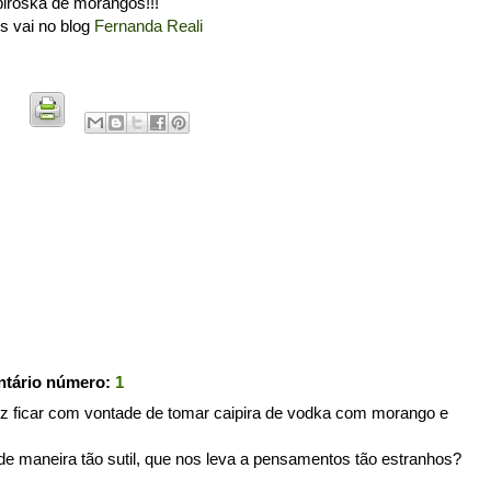
piroska de morangos!!!
s vai no blog
Fernanda Reali
ntário número:
1
ez ficar com vontade de tomar caipira de vodka com morango e
de maneira tão sutil, que nos leva a pensamentos tão estranhos?