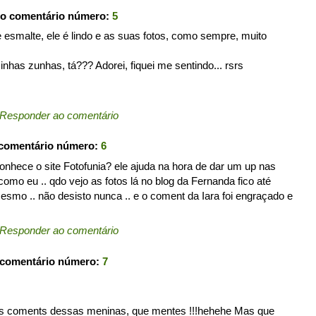
 o comentário número:
5
smalte, ele é lindo e as suas fotos, como sempre, muito
nhas zunhas, tá??? Adorei, fiquei me sentindo... rsrs
Responder ao comentário
 comentário número:
6
conhece o site Fotofunia? ele ajuda na hora de dar um up nas
omo eu .. qdo vejo as fotos lá no blog da Fernanda fico até
esmo .. não desisto nunca .. e o coment da Iara foi engraçado e
Responder ao comentário
 comentário número:
7
dos coments dessas meninas, que mentes !!!hehehe Mas que